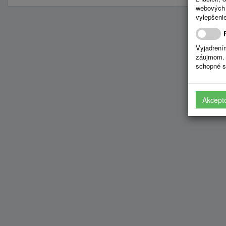
webových 
vylepšenie
Vyjadrení
záujmom. 
schopné s
Akcept