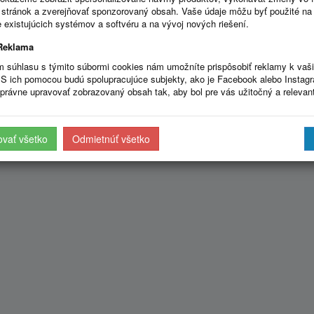
stránok a zverejňovať sponzorovaný obsah. Vaše údaje môžu byť použité na
 existujúcich systémov a softvéru a na vývoj nových riešení.
Reklama
m súhlasu s týmito súbormi cookies nám umožníte prispôsobiť reklamy k vaš
S ich pomocou budú spolupracujúce subjekty, ako je Facebook alebo Instag
právne upravovať zobrazovaný obsah tak, aby bol pre vás užitočný a relevan
ovať všetko
Odmietnúť všetko