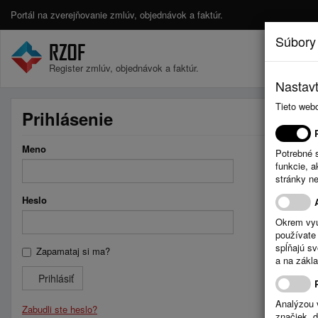
Portál na zverejňovanie zmlúv, objednávok a faktúr.
Súbory
Register zmlúv, objednávok a faktúr.
Nastavt
Tieto web
Prihlásenie
Meno
Potrebné 
funkcie, 
stránky n
Heslo
Okrem vyu
používate 
spĺňajú s
Zapamataj si ma?
a na zákla
Prihlásiť
Analýzou 
Zabudli ste heslo?
značiek, 