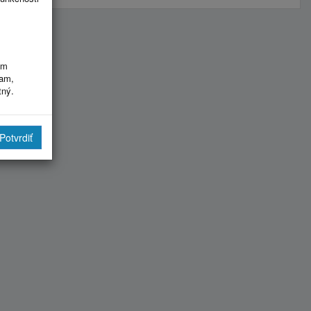
im
ram,
tný.
Potvrdiť