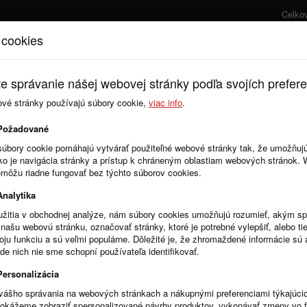
Celko
 cookies
Úvod
Cenník
e správanie nášej webovej stránky podľa svojích prefere
ové stránky používajú súbory cookie,
viac info
.
Požadované
súbory cookie pomáhajú vytvárať použiteľné webové stránky tak, že umožňuj
ako je navigácia stránky a prístup k chráneným oblastiam webových stránok.
emôžu riadne fungovať bez týchto súborov cookies.
Analytika
žitia v obchodnej analýze, nám súbory cookies umožňujú rozumieť, akým 
našu webovú stránku, označovať stránky, ktoré je potrebné vylepšiť, alebo tie
voju funkciu a sú veľmi populárne. Dôležité je, že zhromaždené informácie s
de nich nie sme schopní používateľa identifikovať.
Personalizácia
vášho správania na webových stránkach a nákupnými preferenciami týkajúci
dokážeme zobraziť spersonalizované návrhy produktov, vykonávať zmeny vo 