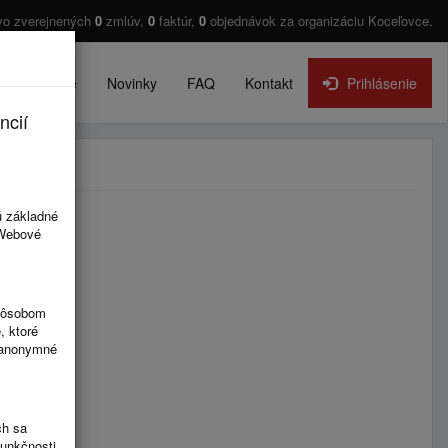
vo zverejnených
0
zmlúv,
0
faktúr,
0
objednávok za organizáciu Koceľovce.
O projekte
Novinky
FAQ
Kontakt
Prihlásenie
ncií
ú základné
 Webové
spôsobom
, ktoré
ú anonymné
ch sa
funkčnosti