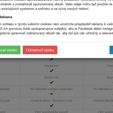
ne
1000
ks/mesačne
5000
k
stránok a zverejňovať sponzorovaný obsah. Vaše údaje môžu byť použité na
ohu
1,5 MB
na prílohu
5 MB
n
 existujúcich systémov a softvéru a na vývoj nových riešení.
Evidencia faktúr
Evidenc
Reklama
ne
1000
ks/mesačne
5000
k
m súhlasu s týmito súbormi cookies nám umožníte prispôsobiť reklamy k vaš
m
Prílohy k faktúram
Prílohy 
S ich pomocou budú spolupracujúce subjekty, ako je Facebook alebo Instag
ne
1000
ks/mesačne
5000
k
právne upravovať zobrazovaný obsah tak, aby bol pre vás užitočný a relevan
ohu
1,5 MB
na prílohu
5 MB
n
aje mesta
Logo mesta, kontaktné údaje mesta
Logo mesta, kon
ovať všetko
Odmietnúť všetko
esta
Odkaz na stránke mesta
Odkaz na s
Import xml
Impo
Export xml
Expo
odnotou
VO Zákazky s nízkou hodnotou
VO Zákazky s 
ný úrad
Úradná tabuľa: Stavebný úrad
Úradná tabuľa
port
CRZ automatický export
CRZ automa