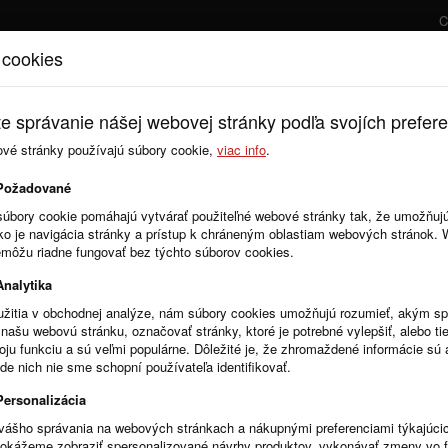
C
 cookies
Úvod
Cenník
e správanie nášej webovej stránky podľa svojích prefere
ové stránky používajú súbory cookie,
viac info
.
Požadované
súbory cookie pomáhajú vytvárať použiteľné webové stránky tak, že umožňuj
mes.)
Štandard (30€ / mes.)
Premium (
ako je navigácia stránky a prístup k chráneným oblastiam webových stránok.
emôžu riadne fungovať bez týchto súborov cookies.
v
Evidencia zmlúv
Eviden
Analytika
1500 ks
50
žitia v obchodnej analýze, nám súbory cookies umožňujú rozumieť, akým 
m
Prílohy k zmluvám
Prílohy
našu webovú stránku, označovať stránky, ktoré je potrebné vylepšiť, alebo tie
1500
ks
50
voju funkciu a sú veľmi populárne. Dôležité je, že zhromaždené informácie s
ohu
1,5 MB
na prílohu
5 MB
n
de nich nie sme schopní používateľa identifikovať.
vok
Evidencia objednávok
Evidencia
Personalizácia
ne
1000
ks/mesačne
5000
k
vášho správania na webových stránkach a nákupnými preferenciami týkajúci
vkam
Prílohy k objednávkam
Prílohy k
dokážeme zobraziť spersonalizované návrhy produktov, vykonávať zmeny vo 