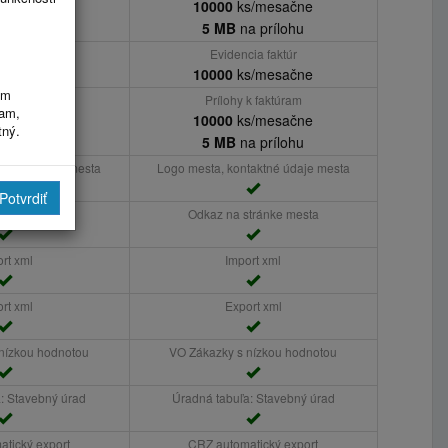
s/mesačne
10000
ks/mesačne
a prílohu
5 MB
na prílohu
ia faktúr
Evidencia faktúr
s/mesačne
10000
ks/mesačne
im
k faktúram
Prílohy k faktúram
ram,
s/mesačne
10000
ks/mesačne
tný.
a prílohu
5 MB
na prílohu
taktné údaje mesta
Logo mesta, kontaktné údaje mesta
Potvrdiť
tránke mesta
Odkaz na stránke mesta
rt xml
Import xml
rt xml
Export xml
nízkou hodnotou
VO Zákazky s nízkou hodnotou
: Stavebný úrad
Úradná tabuľa: Stavebný úrad
tický export
CRZ automatický export