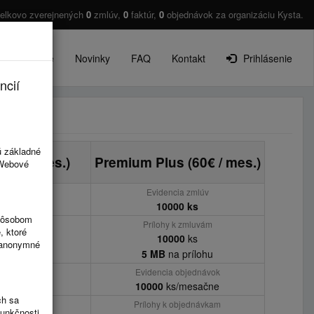
elkovo zverejnených
0
zmlúv,
0
faktúr,
0
objednávok za organizáciu Kysta.
O projekte
Novinky
FAQ
Kontakt
Prihlásenie
ncií
ú základné
45€ / mes.)
Premium Plus (60€ / mes.)
 Webové
cia zmlúv
Evidencia zmlúv
00 ks
10000 ks
spôsobom
 k zmluvám
Prílohy k zmluvám
, ktoré
00
ks
10000
ks
ú anonymné
a prílohu
5 MB
na prílohu
 objednávok
Evidencia objednávok
s/mesačne
10000
ks/mesačne
ch sa
 objednávkam
Prílohy k objednávkam
funkčnosti