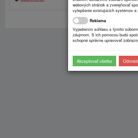
webových stránok a zverejňovať spo
vylepšenie existujúcich systémov a 
Reklama
Vyjadrením súhlasu s týmito súborm
záujmom. S ich pomocou budú spolup
schopné správne upravovať zobrazov
Akceptovať všetko
Odmietn