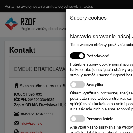
Portál na zverejňovanie zmlúv, objednávok a faktúr.
Súbory cookies
Register zmlúv, objednávok a faktúr.
Nastavte správanie nášej w
Tieto webové stránky používajú súb
Kontakt
Požadované
Potrebné súbory cookie pomáhajú vy
EMEL® BRATISLAVA, s. r. o.
funkcie, ako je navigácia stránky 
stránky nemôžu riadne fungovať bez
Analytika
Švabinského 21, 851 01 Bratislava, Slovenská republika
Okrem využitia v obchodnej analýz
IČO:
31 390 633
používate našu webovú stránku, označ
IČDPH:
SK2020304935
spĺňajú svoju funkciu a sú veľmi po
Zap.v OR MS Bratislava III, Odd: Sro, Vložka č. 8538/B
a na základe nich nie sme schopní po
00421/2/3266 3333
Personalizácia
info@rzof.sk
Analýzou vášho správania na webový
www.emel.sk
značiek, dokážeme zobraziť sperson