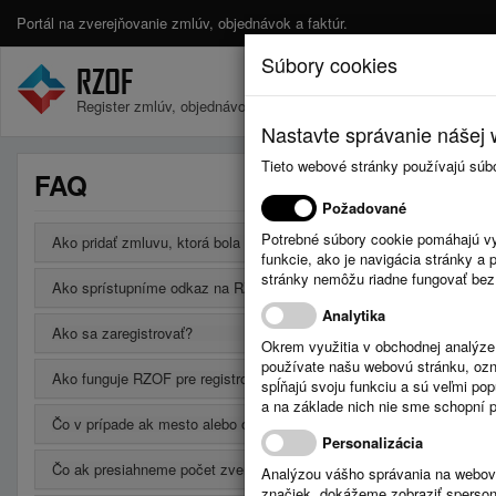
Portál na zverejňovanie zmlúv, objednávok a faktúr.
Súbory cookies
Register zmlúv, objednávok a faktúr.
Nastavte správanie nášej w
Tieto webové stránky používajú súb
FAQ
Požadované
Potrebné súbory cookie pomáhajú vy
Ako pridať zmluvu, ktorá bola uzavretá na neurčito?
funkcie, ako je navigácia stránky 
stránky nemôžu riadne fungovať bez
Ako sprístupníme odkaz na RZOF na vlastnej webovej stránke?
Analytika
Ako sa zaregistrovať?
Okrem využitia v obchodnej analýz
používate našu webovú stránku, označ
Ako funguje RZOF pre registrovaných používateľov?
spĺňajú svoju funkciu a sú veľmi po
a na základe nich nie sme schopní po
Čo v prípade ak mesto alebo obec má svoju webovú stránku a chce
Personalizácia
Čo ak presiahneme počet zverejnených údajov v bezplatnej verzii?
Analýzou vášho správania na webový
značiek, dokážeme zobraziť sperson