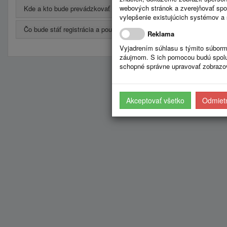
webových stránok a zverejňovať spo
Kde a kto bude prevádzkovať portál?
vylepšenie existujúcich systémov a 
Čo bude stáť registrácia a používanie?
Reklama
Vyjadrením súhlasu s týmito súborm
záujmom. S ich pomocou budú spolup
schopné správne upravovať zobrazov
Akceptovať všetko
Odmietn