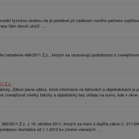
edzi fyzickou osobou nie je potrebné pri zadávaní nového partnera vyplňovať 
ra Vám dovolí uložiť. ...
ariadenie 498/2011 Z.z., ktorým sa ustanovujú podrobnosti o zverejňovaní z
11 Z.z.
túry. Zákon jasne udáva, ktoré informácie na fakturách a objednávkach je po
bné zverejňovať všetky faktúry a objednávky bez ohľadu na sumu, kde v okne 
 č. 382/2011 Z.z. z 19. októbra 2011, ktorým sa mení a dopĺňa zákon č. 211/
 predpisov dochádza od 1.1.2012 ku zmene viacerých ...