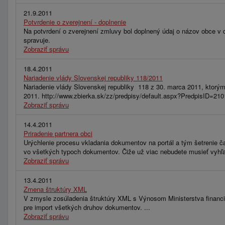
21.9.2011
Potvrdenie o zverejnení - doplnenie
Na potvrdení o zverejnení zmluvy bol doplnený údaj o názov obce v d
spravuje.
Zobraziť správu
18.4.2011
Nariadenie vlády Slovenskej republiky 118/2011
Nariadenie vlády Slovenskej republiky 118 z 30. marca 2011, ktorým 
2011. http://www.zbierka.sk/zz/predpisy/default.aspx?PredpisID
Zobraziť správu
14.4.2011
Priradenie partnera obci
Urýchlenie procesu vkladania dokumentov na portál a tým šetrenie ča
vo všetkých typoch dokumentov. Čiže už viac nebudete musieť vyhľad
Zobraziť správu
13.4.2011
Zmena štruktúry XML
V zmysle zosúladenia štruktúry XML s Výnosom Ministerstva financi
pre import všetkých druhov dokumentov. ...
Zobraziť správu