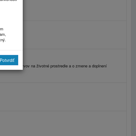
im
ram,
tný.
Potvrdiť
udzovaní vplyvov na životné prostredie a o zmene a doplnení