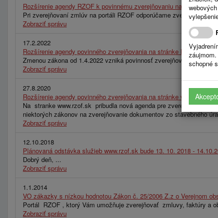
Rozšírenie agendy RZOF k povinnému zverejňovaniu na stránke http
webových 
Pri zverejňovaní zmlúv na portáli RZOF odporúčame zverejňovať na 
vylepšenie
Zobraziť správu
17.2.2022
Vyjadrení
Rozšírenie agendy povinného zverejňovania na stránke https://
záujmom. 
Zmenou zákona od 1.4.2022 vzniká povinnosť zverejňovania údajov pre
schopné s
Zobraziť správu
27.8.2020
Akcept
Rozšírenie agendy povinného zverejňovania na stránke www.rzof.sk 
Na stranke www.rzof.sk pribudla nová agenda pre zverejňovanie Úrad
niektorých zákonov na zverejňovanie dokumentov zo stavebného úrad
Zobraziť správu
12.10.2018
Plánovaná odstávka služieb www.rzof.sk bude 13. 10. 2018 - 14.10.
Dobrý deň, ...
Zobraziť správu
1.1.2014
VO zákazky s nízkou hodnotou Zákon č. 25/2006 Z.z o Verejnom obs
Portál RZOF , ktorý Vám umožňuje zverejňovať zmluvy, faktúry a obj
Zobraziť správu