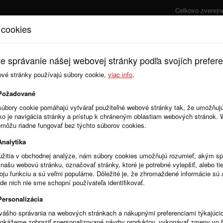
Celkovo zverej
 cookies
Úvod
Cenník
e správanie nášej webovej stránky podľa svojích prefere
ové stránky používajú súbory cookie,
viac info
.
Požadované
súbory cookie pomáhajú vytvárať použiteľné webové stránky tak, že umožňuj
ako je navigácia stránky a prístup k chráneným oblastiam webových stránok.
emôžu riadne fungovať bez týchto súborov cookies.
avádza povinnosť nahrávať prílohy k zmluvám výhradne vo formáte PDF. Táto
Analytika
žitia v obchodnej analýze, nám súbory cookies umožňujú rozumieť, akým 
našu webovú stránku, označovať stránky, ktoré je potrebné vylepšiť, alebo tie
voju funkciu a sú veľmi populárne. Dôležité je, že zhromaždené informácie s
ovania na crz.gov.sk
de nich nie sme schopní používateľa identifikovať.
tu pre zverejnenie zmlúv na crz.gov.sk spätne doplní informácie k zmluve o s
3, pokiaľ boli zmluvy zverejňované pomocou automatu crz.gov.sk. ...
Personalizácia
vášho správania na webových stránkach a nákupnými preferenciami týkajúci
dokážeme zobraziť spersonalizované návrhy produktov, vykonávať zmeny vo 