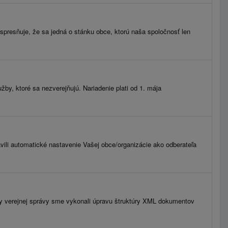
spresňuje, že sa jedná o stánku obce, ktorú naša spoločnosť len
by, ktoré sa nezverejňujú. Nariadenie plati od 1. mája
avili automatické nastavenie Vašej obce/organizácie ako odberateľa
my verejnej správy sme vykonali úpravu štruktúry XML dokumentov