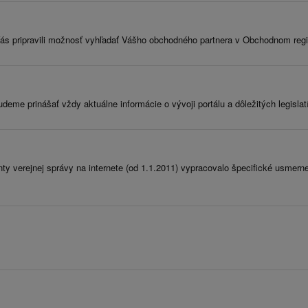
ás pripravili možnosť vyhľadať Vášho obchodného partnera v Obchodnom regis
deme prinášať vždy aktuálne informácie o vývoji portálu a dôležitých legisla
ty verejnej správy na internete (od 1.1.2011) vypracovalo špecifické usmern