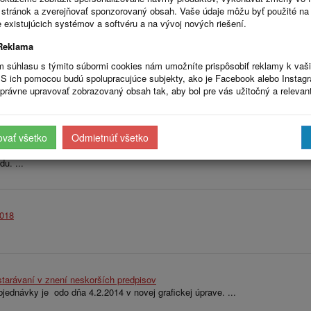
s://www.crz.gov.sk/
stránok a zverejňovať sponzorovaný obsah. Vaše údaje môžu byť použité na
RZOF.sk zmluvy tak, ako vyžaduje nariadenie. ...
 existujúcich systémov a softvéru a na vývoj nových riešení.
Reklama
m súhlasu s týmito súbormi cookies nám umožníte prispôsobiť reklamy k vaš
www.crz.gov.sk/ : CENTRÁLNY REGISTER ZMLÚV
S ich pomocou budú spolupracujúce subjekty, ako je Facebook alebo Instag
 obce na https://www.crz.gov.sk/ ( Centrálny register Zmlúv ) ...
právne upravovať zobrazovaný obsah tak, aby bol pre vás užitočný a relevan
ovať všetko
Odmietnúť všetko
Úradna Tabuľa: Stavebný úrad
ná Tabuľa: Stavebný úrad, ktorá vyplynula zo zákona č. 24/2006 Z.z. o pos
u. ...
2018
tarávaní v znení neskorších predpisov
ednávky je odo dňa 4.2.2014 v novej grafickej úprave. ...