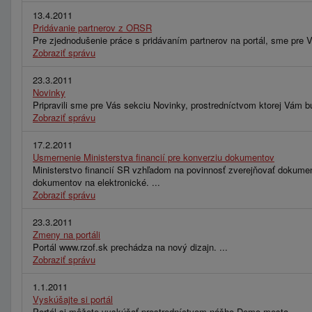
13.4.2011
Pridávanie partnerov z ORSR
Pre zjednodušenie práce s pridávaním partnerov na portál, sme pre V
Zobraziť správu
23.3.2011
Novinky
Pripravili sme pre Vás sekciu Novinky, prostredníctvom ktorej Vám bu
Zobraziť správu
17.2.2011
Usmernenie Ministerstva financií pre konverziu dokumentov
Ministerstvo financií SR vzhľadom na povinnosť zverejňovať dokumen
dokumentov na elektronické. ...
Zobraziť správu
23.3.2011
Zmeny na portáli
Portál www.rzof.sk prechádza na nový dizajn. ...
Zobraziť správu
1.1.2011
Vyskúšajte si portál
Portál si môžete vyskúšať prostredníctvom nášho Demo mesta. ...