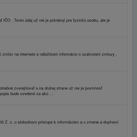
IČO . Tento údaj už nie je potrebný pre fyzickú osobu, ale je
mlúv na internete a náležitosti informácie o uzatvorení zmluvy ,
trebné zverejňovať a na druhej strane už nie je povinnosť
popis bude uvedené za akú ...
2000 Z. z. o slobodnom prístupe k informáciám a o zmene a doplnení