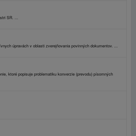
tri SR. ...
tívnych úpravách v oblasti zverejňovania povinných dokumentov. ...
enie, ktoré popisuje problematiku konverzie (prevodu) písomných