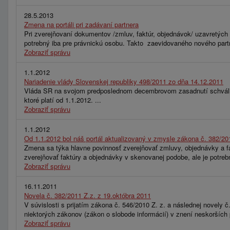
28.5.2013
Zmena na portáli pri zadávaní partnera
Pri zverejňovaní dokumentov /zmluv, faktúr, objednávok/ uzavretých m
potrebný iba pre právnickú osobu. Takto zaevidovaného nového partne
Zobraziť správu
1.1.2012
Nariadenie vlády Slovenskej republiky 498/2011 zo dňa 14.12.2011
Vláda SR na svojom predposlednom decembrovom zasadnutí schválila n
ktoré platí od 1.1.2012. ...
Zobraziť správu
1.1.2012
Od 1.1.2012 bol náš portál aktualizovaný v zmysle zákona č. 382/20
Zmena sa týka hlavne povinnosť zverejňovať zmluvy, objednávky a fak
zverejňovať faktúry a objednávky v skenovanej podobe, ale je potre
Zobraziť správu
16.11.2011
Novela č. 382/2011 Z.z. z 19.októbra 2011
V súvislosti s prijatím zákona č. 546/2010 Z. z. a následnej novely
niektorých zákonov (zákon o slobode informácií) v znení neskorších
Zobraziť správu