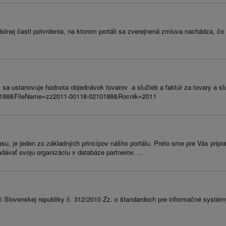
olnej časti potvrdenia, na ktorom portáli sa zverejnená zmluva nachádza, čo 
sa ustanovuje hodnota objednávok tovarov a služieb a faktúr za tovary a služ
=210188&FileName=zz2011-00118-0210188&Rocnik=2011
su, je jeden zo základných princípov nášho portálu. Preto sme pre Vás pripr
ávať svoju organizáciu v databáze partnerov. ...
í Slovenskej republiky č. 312/2010 Zz. o štandardoch pre informačné systé