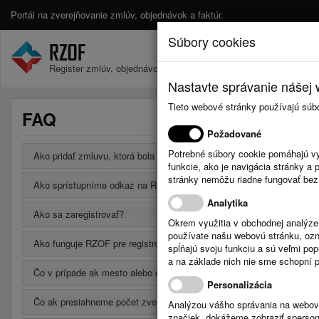
Portál na zverejňovanie zmlúv, objednávok a faktúr.
Súbory cookies
Register zmlúv, objednávok a faktúr.
Nastavte správanie nášej w
Tieto webové stránky používajú súb
FAQ
Požadované
Potrebné súbory cookie pomáhajú vy
Ako pridať zmluvu, ktorá bola uzavretá na neurčito?
funkcie, ako je navigácia stránky 
stránky nemôžu riadne fungovať bez
Ako sprístupníme odkaz na RZOF na vlastnej webovej stránke?
Analytika
Ako sa zaregistrovať?
Okrem využitia v obchodnej analýz
používate našu webovú stránku, označ
Ako funguje RZOF pre registrovaných používateľov?
spĺňajú svoju funkciu a sú veľmi po
a na základe nich nie sme schopní po
Čo v prípade ak mesto alebo obec má svoju webovú stránku a chce
Personalizácia
Čo ak presiahneme počet zverejnených údajov v bezplatnej verzii?
Analýzou vášho správania na webový
značiek, dokážeme zobraziť sperson