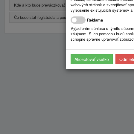
webových stránok a zverejňovať spo
Kde a kto bude prevádzkovať portál?
vylepšenie existujúcich systémov a 
Čo bude stáť registrácia a používanie?
Reklama
Vyjadrením súhlasu s týmito súborm
záujmom. S ich pomocou budú spolup
schopné správne upravovať zobrazov
Akceptovať všetko
Odmietn