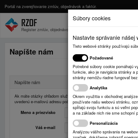
Portál na zverejňovanie zmlúv, objednávok a faktúr.
Súbory cookies
Register zmlúv, objednávok a faktúr.
Nastavte správanie nášej w
Tieto webové stránky používajú súb
Napíšte nám
Požadované
Potrebné súbory cookie pomáhajú vy
funkcie, ako je navigácia stránky 
stránky nemôžu riadne fungovať bez
Napíšte nám
Analytika
Ak máte otázky ohľadom služieb Registra zmlúv, faktúr a objednávo
Okrem využitia v obchodnej analýz
uvedenú e-mailovú adresu počas pracovných dní od 08:00 do 16:00 
používate našu webovú stránku, označ
spĺňajú svoju funkciu a sú veľmi po
Meno a priezvisko
a na základe nich nie sme schopní po
Personalizácia
Váš e-mail
Analýzou vášho správania na webový
značiek, dokážeme zobraziť sperson