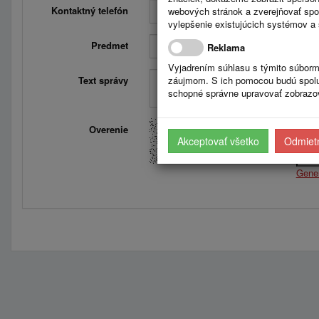
Kontaktný telefón
webových stránok a zverejňovať spo
vylepšenie existujúcich systémov a 
Predmet
Reklama
Vyjadrením súhlasu s týmito súborm
Text správy
záujmom. S ich pomocou budú spolup
schopné správne upravovať zobrazov
Overenie
Opiš
Akceptovať všetko
Odmietn
Gene