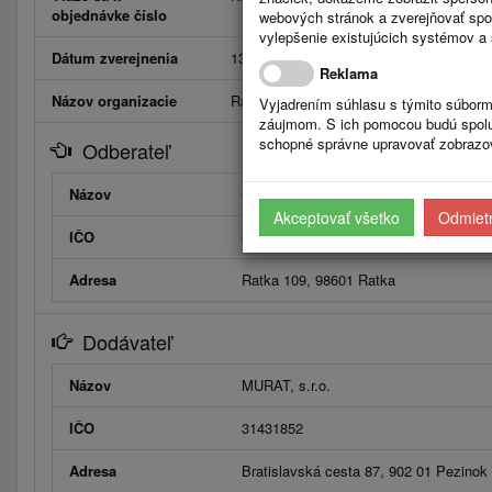
objednávke číslo
webových stránok a zverejňovať spo
vylepšenie existujúcich systémov a 
Dátum zverejnenia
13.5.2026
Reklama
Názov organizacie
Ratka
Vyjadrením súhlasu s týmito súborm
záujmom. S ich pomocou budú spolup
schopné správne upravovať zobrazov
Odberateľ
Názov
Obec Ratka
Akceptovať všetko
Odmietn
IČO
00316385
Adresa
Ratka 109, 98601 Ratka
Dodávateľ
Názov
MURAT, s.r.o.
IČO
31431852
Adresa
Bratislavská cesta 87, 902 01 Pezinok