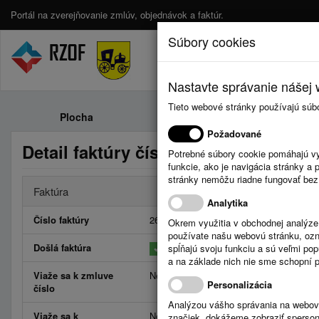
Portál na zverejňovanie zmlúv, objednávok a faktúr.
Súbory cookies
Nastavte správanie nášej w
Tieto webové stránky používajú súb
Plocha
Zmluvy
Požadované
Detail faktúry číslo 26FV0101000759
Potrebné súbory cookie pomáhajú vy
funkcie, ako je navigácia stránky 
stránky nemôžu riadne fungovať bez
Faktúra
Analytika
Číslo faktúry
26FV01010007590
Okrem využitia v obchodnej analýz
používate našu webovú stránku, označ
Došlá faktúra
spĺňajú svoju funkciu a sú veľmi po
a na základe nich nie sme schopní po
Viaže sa k zmluve
Neviaže
Personalizácia
číslo
Analýzou vášho správania na webový
Viaže sa k
Neviaže
značiek, dokážeme zobraziť sperson