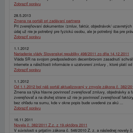
Zobraziť správu
28.5.2013
Zmena na portáli pri zadávaní partnera
Pri zverejňovaní dokumentov /zmluv, faktúr, objednávok/ uzavretých 
údaj už nie je potrebný pre fyzickú osobu, ale je potrebný iba pre p
Zobraziť správu
1.1.2012
Nariadenie vlády Slovenskej republiky 498/2011 zo dňa 14.12.2011
Vláda SR na svojom predposlednom decembrovom zasadnutí schválila
internete a náležitosti informácie o uzatvorení zmluvy , ktoré platí od 
Zobraziť správu
1.1.2012
Od 1.1.2012 bol náš portál aktualizovaný v zmysle zákona č. 382/20
Zmena sa týka hlavne povinnosť zverejňovať zmluvy, objednávky a fa
zverejňovať a na druhej strane už nie je povinnosť zverejňovať faktú
bez ohľadu na sumu, kde v okne popis bude uvedené za akú ...
Zobraziť správu
16.11.2011
Novela č. 382/2011 Z.z. z 19.októbra 2011
V súvislosti s prijatím zákona č. 546/2010 Z. z. a následnej novely 