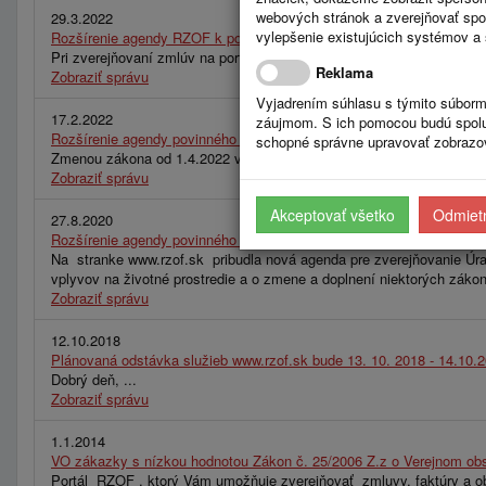
webových stránok a zverejňovať spo
29.3.2022
vylepšenie existujúcich systémov a 
Rozšírenie agendy RZOF k povinnému zverejňovaniu na stránke http
Pri zverejňovaní zmlúv na portáli RZOF odporúčame zverejňovať na 
Reklama
Zobraziť správu
Vyjadrením súhlasu s týmito súborm
17.2.2022
záujmom. S ich pomocou budú spolup
Rozšírenie agendy povinného zverejňovania na stránke https://
schopné správne upravovať zobrazov
Zmenou zákona od 1.4.2022 vzniká povinnosť zverejňovania údajov pre
Zobraziť správu
Akceptovať všetko
Odmietn
27.8.2020
Rozšírenie agendy povinného zverejňovania na stránke www.rzof.sk 
Na stranke www.rzof.sk pribudla nová agenda pre zverejňovanie Úra
vplyvov na životné prostredie a o zmene a doplnení niektorých záko
Zobraziť správu
12.10.2018
Plánovaná odstávka služieb www.rzof.sk bude 13. 10. 2018 - 14.10.
Dobrý deň, ...
Zobraziť správu
1.1.2014
VO zákazky s nízkou hodnotou Zákon č. 25/2006 Z.z o Verejnom obs
Portál RZOF , ktorý Vám umožňuje zverejňovať zmluvy, faktúry a obj