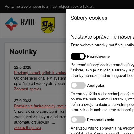
Portál na zverejňovanie zmlúv, objednávok a faktúr.
Súbory cookies
Nastavte správanie nášej w
Tieto webové stránky používajú súb
Novinky
Požadované
Potrebné súbory cookie pomáhajú vy
22.5.2025
funkcie, ako je navigácia stránky 
Povinný formát príloh k zmluvám – PDF
stránky nemôžu riadne fungovať bez
Od dnešného dňa je v systéme RZOF.sk aktívna nová verzia, ktorá z
uplatňuje pri všetkých typoch vstupov – cez webové rozhranie, API a
Analytika
Zobraziť správu
Okrem využitia v obchodnej analýz
používate našu webovú stránku, označ
27.6.2023
spĺňajú svoju funkciu a sú veľmi po
Rozšírenie funkcionality rzof.sk pri používaní automatického zverejň
a na základe nich nie sme schopní po
V rzof.sk sme sprístupnili funkcionalitu, ktorá pri používaní automat
zverejnení zmluvy a o odkaze na zmluvu na crz.gov.sk. Táto inform
Personalizácia
automatu crz.gov.sk. ...
Zobraziť správu
Analýzou vášho správania na webový
značiek, dokážeme zobraziť sperson