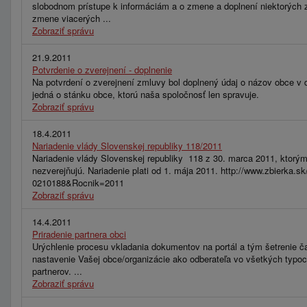
slobodnom prístupe k informáciám a o zmene a doplnení niektorých 
zmene viacerých ...
Zobraziť správu
21.9.2011
Potvrdenie o zverejnení - doplnenie
Na potvrdení o zverejnení zmluvy bol doplnený údaj o názov obce v d
jedná o stánku obce, ktorú naša spoločnosť len spravuje.
Zobraziť správu
18.4.2011
Nariadenie vlády Slovenskej republiky 118/2011
Nariadenie vlády Slovenskej republiky 118 z 30. marca 2011, ktorým 
nezverejňujú. Nariadenie plati od 1. mája 2011. http://www.zbierk
0210188&Rocnik=2011
Zobraziť správu
14.4.2011
Priradenie partnera obci
Urýchlenie procesu vkladania dokumentov na portál a tým šetrenie ča
nastavenie Vašej obce/organizácie ako odberateľa vo všetkých typo
partnerov. ...
Zobraziť správu