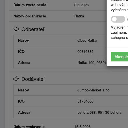
webových 
Dátum zverejnenia
3.6.2026
vylepšenie
Názov organizacie
Ratka
Vyjadrení
Odberateľ
záujmom. 
schopné s
Názov
Obec Ratka
IČO
00316385
Akcept
Adresa
Ratka 109, 98601 Ratka
Dodávateľ
Názov
Jumbo-Market s.r.o.
IČO
51754606
Adresa
Lehota 588, 951 36 Lehota
Dátum vystavenia
15.5.2026