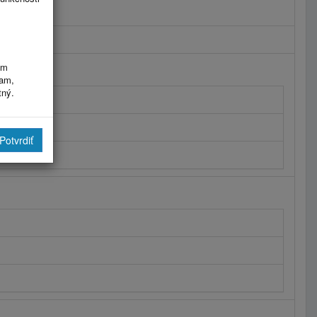
im
ram,
tný.
Potvrdiť