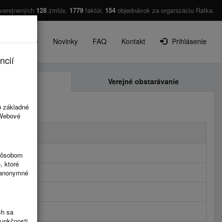
zverejnených
128
zmlúv,
1779
faktúr,
154
objednávok za organizáciu Ratka.
O projekte
Novinky
FAQ
Kontakt
Prihlásenie
ncií
Faktúry
Verejné obstarávanie
ú základné
 Webové
spôsobom
, ktoré
ú anonymné
ch sa
funkčnosti