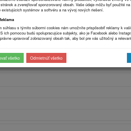
stránok a zverejňovať sponzorovaný obsah. Vaše údaje môžu byť použité na
 existujúcich systémov a softvéru a na vývoj nových riešení.
Reklama
m súhlasu s týmito súbormi cookies nám umožníte prispôsobiť reklamy k vaš
S ich pomocou budú spolupracujúce subjekty, ako je Facebook alebo Instag
právne upravovať zobrazovaný obsah tak, aby bol pre vás užitočný a relevan
ovať všetko
Odmietnúť všetko