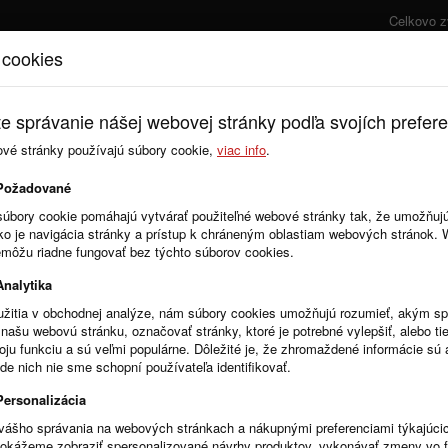
Celkovo 
 cookies
Úvod
Cenník
e správanie nášej webovej stránky podľa svojích prefere
ové stránky používajú súbory cookie,
viac info
.
Objednávky
Požadované
súbory cookie pomáhajú vytvárať použiteľné webové stránky tak, že umožňuj
ako je navigácia stránky a prístup k chráneným oblastiam webových stránok.
emôžu riadne fungovať bez týchto súborov cookies.
Analytika
žitia v obchodnej analýze, nám súbory cookies umožňujú rozumieť, akým 
našu webovú stránku, označovať stránky, ktoré je potrebné vylepšiť, alebo tie
voju funkciu a sú veľmi populárne. Dôležité je, že zhromaždené informácie s
de nich nie sme schopní používateľa identifikovať.
Personalizácia
vášho správania na webových stránkach a nákupnými preferenciami týkajúci
dokážeme zobraziť spersonalizované návrhy produktov, vykonávať zmeny vo 