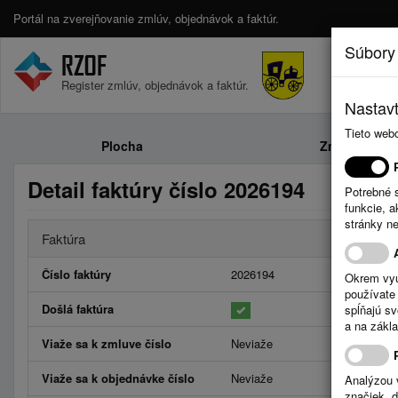
Portál na zverejňovanie zmlúv, objednávok a faktúr.
Súbory
Register zmlúv, objednávok a faktúr.
Nastavt
Tieto web
Plocha
Zmluvy
Detail faktúry číslo 2026194
Potrebné 
funkcie, 
stránky n
Faktúra
Číslo faktúry
2026194
Okrem vyu
používate 
Došlá faktúra
spĺňajú s
a na zákla
Viaže sa k zmluve číslo
Neviaže
Viaže sa k objednávke číslo
Neviaže
Analýzou 
značiek, 