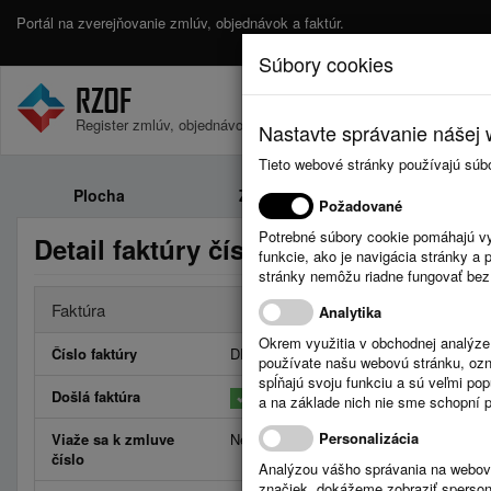
Portál na zverejňovanie zmlúv, objednávok a faktúr.
Súbory cookies
Register zmlúv, objednávok a faktúr.
Nastavte správanie nášej w
Tieto webové stránky používajú súb
Plocha
Zmluvy
Objednávk
Požadované
Potrebné súbory cookie pomáhajú vy
Detail faktúry číslo DF25317
funkcie, ako je navigácia stránky 
stránky nemôžu riadne fungovať bez
Faktúra
Analytika
Okrem využitia v obchodnej analýz
Číslo faktúry
DF25317
používate našu webovú stránku, označ
spĺňajú svoju funkciu a sú veľmi po
Došlá faktúra
a na základe nich nie sme schopní po
Personalizácia
Viaže sa k zmluve
Neviaže
číslo
Analýzou vášho správania na webový
značiek, dokážeme zobraziť sperson