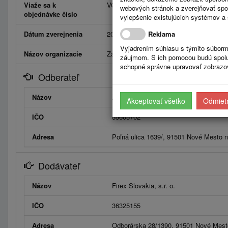
Viaže sa k
VO20250028
Prejsť na objednávku
webových stránok a zverejňovať spo
objednávke číslo
vylepšenie existujúcich systémov a 
Dátum zverejnenia
20.10.2025
Reklama
Vyjadrením súhlasu s týmito súborm
Názov organizacie
Zariadenie pre seniorov
záujmom. S ich pomocou budú spolup
schopné správne upravovať zobrazov
Odberateľ
Názov
Zariadenie pre seniorov
Akceptovať všetko
Odmietn
IČO
55605702
Adresa
Poľná ulica 1639/, 91501 Nové Mesto
Dodávateľ
Názov
Firex Slovakia, s.r. o.
IČO
36325155
Adresa
Odborárska 28/1390, 91501 Nové Mes