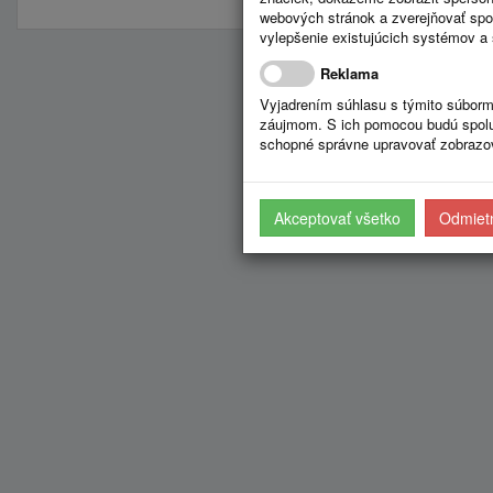
webových stránok a zverejňovať spo
vylepšenie existujúcich systémov a 
Reklama
Vyjadrením súhlasu s týmito súborm
záujmom. S ich pomocou budú spolup
schopné správne upravovať zobrazov
Akceptovať všetko
Odmietn