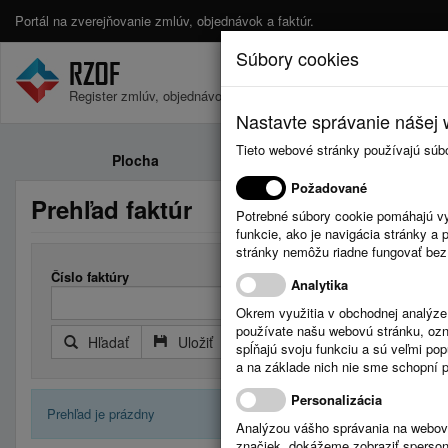
Portál na zverejňovanie zmlúv, objednávok a faktúr.
Súbory cookies
Register zmlúv, objednávok a faktúr.
Nastavte správanie nášej w
Tieto webové stránky používajú súb
Plocha
Zmluvy
Požadované
Prehľad faktúr
Potrebné súbory cookie pomáhajú vy
funkcie, ako je navigácia stránky 
stránky nemôžu riadne fungovať bez
Číslo faktúry
Došlá faktú
Analytika
Okrem využitia v obchodnej analýz
používate našu webovú stránku, označ
Hľadať
Uložiť
Reset
Rozšírený filter
spĺňajú svoju funkciu a sú veľmi po
a na základe nich nie sme schopní po
Personalizácia
Prehľad je prázdny
Analýzou vášho správania na webový
značiek, dokážeme zobraziť sperson