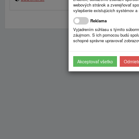
webových stránok a zverejňovať spo
vylepšenie existujúcich systémov a 
Reklama
Vyjadrením súhlasu s týmito súborm
záujmom. S ich pomocou budú spolup
schopné správne upravovať zobrazov
Akceptovať všetko
Odmietn