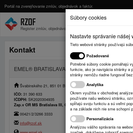
Portál na zverejňovanie zmlúv, objednávok a faktúr.
Súbory cookies
Register zmlúv, objednávok a faktúr.
Nastavte správanie nášej w
Tieto webové stránky používajú súb
Kontakt
Požadované
Potrebné súbory cookie pomáhajú vy
EMEL® BRATISLAVA, s. r. o.
funkcie, ako je navigácia stránky 
stránky nemôžu riadne fungovať bez
Analytika
Švabinského 21, 851 01 Bratislava, Slovenská republika
Okrem využitia v obchodnej analýz
IČO:
31 390 633
používate našu webovú stránku, označ
IČDPH:
SK2020304935
spĺňajú svoju funkciu a sú veľmi po
Zap.v OR MS Bratislava III, Odd: Sro, Vložka č. 8538/B
a na základe nich nie sme schopní po
00421/2/3266 3333
Personalizácia
info@rzof.sk
Analýzou vášho správania na webový
www.emel.sk
značiek, dokážeme zobraziť sperson