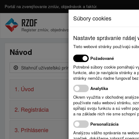
Portál na zverejňovanie zmlúv, objednávok a faktúr.
Súbory cookies
Register zmlúv, objednávok a faktúr.
Nastavte správanie nášej w
Tieto webové stránky používajú súb
Návod
Požadované
Potrebné súbory cookie pomáhajú vy
Stiahnúť užívateľskú príručku
funkcie, ako je navigácia stránky 
stránky nemôžu riadne fungovať bez
1. Úvod
Analytika
Okrem využitia v obchodnej analýz
používate našu webovú stránku, označ
2. Registrácia
spĺňajú svoju funkciu a sú veľmi po
a na základe nich nie sme schopní po
Personalizácia
3. Prihlásenie
Analýzou vášho správania na webový
značiek, dokážeme zobraziť sperson