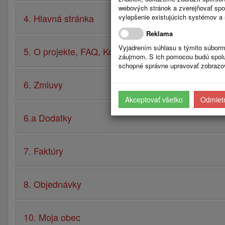
webových stránok a zverejňovať spo
4. Hlavná stránka
vylepšenie existujúcich systémov a 
Reklama
Vyjadrením súhlasu s týmito súborm
5. O projekte, FAQ, Kontakt, Návod
záujmom. S ich pomocou budú spolup
schopné správne upravovať zobrazov
6. Zmluvy
Akceptovať všetko
Odmietn
6.a Dodatky
7. Faktúry
8. Objednávky
10. Moja obec