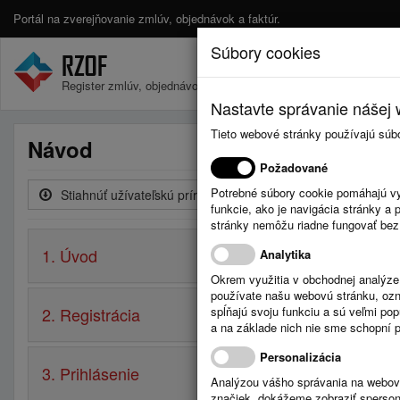
Portál na zverejňovanie zmlúv, objednávok a faktúr.
Súbory cookies
Register zmlúv, objednávok a faktúr.
Nastavte správanie nášej w
Tieto webové stránky používajú súb
Návod
Požadované
Potrebné súbory cookie pomáhajú vy
Stiahnúť užívateľskú príručku
funkcie, ako je navigácia stránky 
stránky nemôžu riadne fungovať bez
1. Úvod
Analytika
Okrem využitia v obchodnej analýz
používate našu webovú stránku, označ
2. Registrácia
spĺňajú svoju funkciu a sú veľmi po
a na základe nich nie sme schopní po
Personalizácia
3. Prihlásenie
Analýzou vášho správania na webový
značiek, dokážeme zobraziť sperson