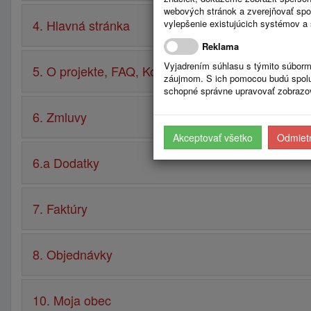
webových stránok a zverejňovať spo
4. Hlavná stránka
vylepšenie existujúcich systémov a 
Reklama
Vyjadrením súhlasu s týmito súborm
5. O projekte, FAQ, Kontakt, Návod
záujmom. S ich pomocou budú spolup
schopné správne upravovať zobrazov
6. Zmluvy
Akceptovať všetko
Odmietn
6.a Dodatky
7. Faktúry
8. Objednávky
10. Moja obec