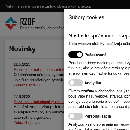
Portál na zverejňovanie zmlúv, objednávok a faktúr.
Súbory cookies
Register zmlúv, objednávok a faktúr.
Nastavte správanie nášej w
Tieto webové stránky používajú súb
Novinky
Požadované
Potrebné súbory cookie pomáhajú vy
22.5.2025
funkcie, ako je navigácia stránky 
Povinný formát príloh k zmluvám – PDF
stránky nemôžu riadne fungovať bez
Od dnešného dňa je v systéme RZOF.sk aktívna nová verzia, ktorá z
uplatňuje pri všetkých typoch vstupov – cez webové rozhranie, API a
Analytika
Zobraziť správu
Okrem využitia v obchodnej analýz
používate našu webovú stránku, označ
27.6.2023
spĺňajú svoju funkciu a sú veľmi po
Rozšírenie funkcionality rzof.sk pri používaní automatického zverejň
a na základe nich nie sme schopní po
V rzof.sk sme sprístupnili funkcionalitu, ktorá pri používaní automat
zverejnení zmluvy a o odkaze na zmluvu na crz.gov.sk. Táto inform
Personalizácia
automatu crz.gov.sk. ...
Zobraziť správu
Analýzou vášho správania na webový
značiek, dokážeme zobraziť sperson