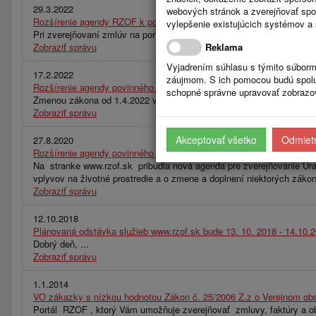
29.3.2022
webových stránok a zverejňovať spo
Rozšírenie agendy RZOF k povinnému zverejňovaniu na stránke http
vylepšenie existujúcich systémov a 
Pri zverejňovaní zmlúv na portáli RZOF odporúčame zverejňovať na 
Zobraziť správu
Reklama
Vyjadrením súhlasu s týmito súborm
17.2.2022
záujmom. S ich pomocou budú spolup
Rozšírenie agendy povinného zverejňovania na stránke https://
schopné správne upravovať zobrazov
Zmenou zákona od 1.4.2022 vzniká povinnosť zverejňovania údajov pre
Zobraziť správu
Akceptovať všetko
Odmietn
27.8.2020
Rozšírenie agendy povinného zverejňovania na stránke www.rzof.sk 
Na stranke www.rzof.sk pribudla nová agenda pre zverejňovanie Úra
vplyvov na životné prostredie a o zmene a doplnení niektorých záko
Zobraziť správu
12.10.2018
Plánovaná odstávka služieb www.rzof.sk bude 13. 10. 2018 - 14.10.
Dobrý deň, ...
Zobraziť správu
1.1.2014
VO zákazky s nízkou hodnotou Zákon č. 25/2006 Z.z o Verejnom obs
Portál RZOF , ktorý Vám umožňuje zverejňovať zmluvy, faktúry a obj