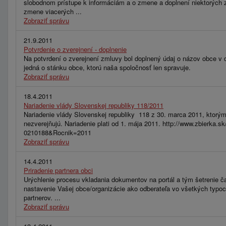
slobodnom prístupe k informáciám a o zmene a doplnení niektorých 
zmene viacerých ...
Zobraziť správu
21.9.2011
Potvrdenie o zverejnení - doplnenie
Na potvrdení o zverejnení zmluvy bol doplnený údaj o názov obce v d
jedná o stánku obce, ktorú naša spoločnosť len spravuje.
Zobraziť správu
18.4.2011
Nariadenie vlády Slovenskej republiky 118/2011
Nariadenie vlády Slovenskej republiky 118 z 30. marca 2011, ktorým 
nezverejňujú. Nariadenie plati od 1. mája 2011. http://www.zbierk
0210188&Rocnik=2011
Zobraziť správu
14.4.2011
Priradenie partnera obci
Urýchlenie procesu vkladania dokumentov na portál a tým šetrenie ča
nastavenie Vašej obce/organizácie ako odberateľa vo všetkých typo
partnerov. ...
Zobraziť správu