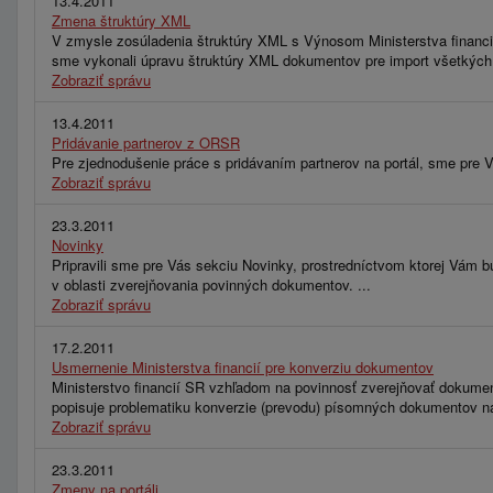
13.4.2011
Zmena štruktúry XML
V zmysle zosúladenia štruktúry XML s Výnosom Ministerstva financií
sme vykonali úpravu štruktúry XML dokumentov pre import všetkých
Zobraziť správu
13.4.2011
Pridávanie partnerov z ORSR
Pre zjednodušenie práce s pridávaním partnerov na portál, sme pre V
Zobraziť správu
23.3.2011
Novinky
Pripravili sme pre Vás sekciu Novinky, prostredníctvom ktorej Vám bu
v oblasti zverejňovania povinných dokumentov. ...
Zobraziť správu
17.2.2011
Usmernenie Ministerstva financií pre konverziu dokumentov
Ministerstvo financií SR vzhľadom na povinnosť zverejňovať dokument
popisuje problematiku konverzie (prevodu) písomných dokumentov na 
Zobraziť správu
23.3.2011
Zmeny na portáli