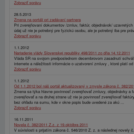
Zobraziť správu
28.5.2013
Zmena na portáli pri zadávaní partnera
Pri zverejňovaní dokumentov /zmluv, faktúr, objednávok/ uzavretých 
údaj už nie je potrebný pre fyzickú osobu, ale je potrebný iba pre p
Zobraziť správu
1.1.2012
Nariadenie vlády Slovenskej republiky 498/2011 zo dňa 14.12.2011
Vláda SR na svojom predposlednom decembrovom zasadnutí schválila
internete a náležitosti informácie o uzatvorení zmluvy , ktoré platí od 
Zobraziť správu
1.1.2012
Od 1.1.2012 bol náš portál aktualizovaný v zmysle zákona č. 382/20
Zmena sa týka hlavne povinnosť zverejňovať zmluvy, objednávky a fa
zverejňovať a na druhej strane už nie je povinnosť zverejňovať faktú
bez ohľadu na sumu, kde v okne popis bude uvedené za akú ...
Zobraziť správu
16.11.2011
Novela č. 382/2011 Z.z. z 19.októbra 2011
V súvislosti s prijatím zákona č. 546/2010 Z. z. a následnej novely 