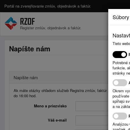
Portál na zverejňovanie zmlúv, objednávok a faktúr.
Súbory
Register zmlúv, objednávok a faktúr.
Nastavt
Tieto web
Napíšte nám
Potrebné 
funkcie, 
stránky n
Napíšte nám
Ak máte otázky ohľadom služieb Registra zmlúv, faktúr a objednávo
Okrem vyu
do 16:00 hod.
používate 
spĺňajú s
Meno a priezvisko
a na zákla
Váš e-mail
Analýzou 
značiek, 