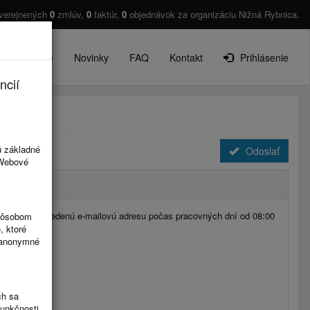
verejnených
0
zmlúv,
0
faktúr,
0
objednávok za organizáciu Nižná Rybnica.
O projekte
Novinky
FAQ
Kontakt
Prihlásenie
ncií
ú základné
Odoslať
 Webové
mo na Vami uvedenú e-mailovú adresu počas pracovných dní od 08:00
spôsobom
, ktoré
ú anonymné
ch sa
funkčnosti