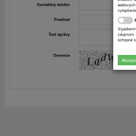
Kontaktný telefón
webových 
vylepšenie
Predmet
Vyjadrení
Text správy
záujmom. 
schopné s
Overenie
Akcept