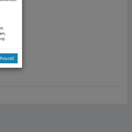
im
ram,
tný.
Potvrdiť