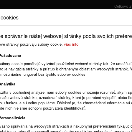
Celkovo z
 cookies
Úvod
Cenník
e správanie nášej webovej stránky podľa svojích prefere
ové stránky používajú súbory cookie,
viac info
.
Požadované
súbory cookie pomáhajú vytvárať použiteľné webové stránky tak, že umožňuj
ako je navigácia stránky a prístup k chráneným oblastiam webových stránok.
emôžu riadne fungovať bez týchto súborov cookies.
Analytika
k, stačí vyplniť a odoslať formulár Napíšte nám. Odpoveď Vám zašleme pria
žitia v obchodnej analýze, nám súbory cookies umožňujú rozumieť, akým 
našu webovú stránku, označovať stránky, ktoré je potrebné vylepšiť, alebo tie
voju funkciu a sú veľmi populárne. Dôležité je, že zhromaždené informácie s
de nich nie sme schopní používateľa identifikovať.
Personalizácia
vášho správania na webových stránkach a nákupnými preferenciami týkajúci
dokážeme zobraziť spersonalizované návrhy produktov, vykonávať zmeny vo 