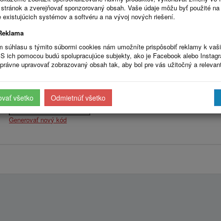
stránok a zverejňovať sponzorovaný obsah. Vaše údaje môžu byť použité na
 existujúcich systémov a softvéru a na vývoj nových riešení.
Reklama
m súhlasu s týmito súbormi cookies nám umožníte prispôsobiť reklamy k vaš
S ich pomocou budú spolupracujúce subjekty, ako je Facebook alebo Instag
právne upravovať zobrazovaný obsah tak, aby bol pre vás užitočný a relevan
Opište kód z obrázku
ovať všetko
Odmietnúť všetko
Generovať nový kód