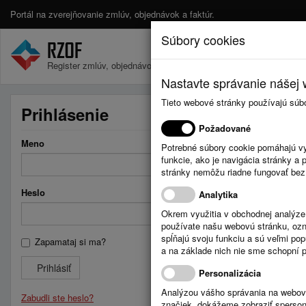
Portál na zverejňovanie zmlúv, objednávok a faktúr.
Súbory cookies
Register zmlúv, objednávok a faktúr.
Nastavte správanie nášej w
Tieto webové stránky používajú súb
Prihlásenie
Požadované
Meno
Potrebné súbory cookie pomáhajú vy
funkcie, ako je navigácia stránky 
stránky nemôžu riadne fungovať bez
Heslo
Analytika
Okrem využitia v obchodnej analýz
používate našu webovú stránku, označ
spĺňajú svoju funkciu a sú veľmi po
Zapamataj si ma?
a na základe nich nie sme schopní po
Prihlásiť
Personalizácia
Analýzou vášho správania na webový
Zabudli ste heslo?
značiek, dokážeme zobraziť sperson