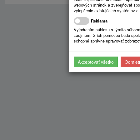
webových stránok a zverejňovať spo
vylepšenie existujúcich systémov a 
Reklama
Vyjadrením súhlasu s týmito súborm
záujmom. S ich pomocou budú spolup
schopné správne upravovať zobrazov
Akceptovať všetko
Odmietn