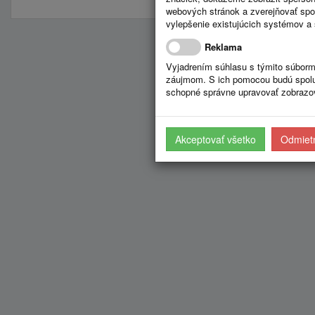
webových stránok a zverejňovať spo
vylepšenie existujúcich systémov a 
Reklama
Vyjadrením súhlasu s týmito súborm
záujmom. S ich pomocou budú spolup
schopné správne upravovať zobrazov
Akceptovať všetko
Odmietn