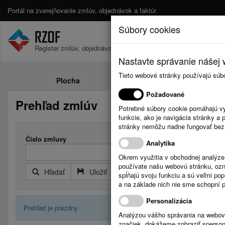
Portál na zverejňovanie zmlúv, objednávok a faktúr.
Súbory cookies
Register zmlúv, objednávok a faktúr.
Nastavte správanie nášej w
Tieto webové stránky používajú súb
Plocha
Zmluvy
Požadované
Prehľad zmlúv
Potrebné súbory cookie pomáhajú vy
funkcie, ako je navigácia stránky 
stránky nemôžu riadne fungovať bez
Číslo zmluvy
Analytika
Okrem využitia v obchodnej analýz
používate našu webovú stránku, označ
Hľadať
Uložiť
Reset
Rozšírený filter
spĺňajú svoju funkciu a sú veľmi po
a na základe nich nie sme schopní po
Personalizácia
Prehľad je prázdny
Analýzou vášho správania na webový
značiek, dokážeme zobraziť sperson