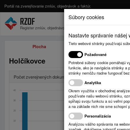
Portál na zverejňovanie zmlúv, objednávok a faktúr.
Súbory cookies
Register zmlúv, objednávok a faktúr.
Nastavte správanie nášej w
Tieto webové stránky používajú súb
Plocha
Zmluvy
Požadované
Holčíkovce
Potrebné súbory cookie pomáhajú vy
funkcie, ako je navigácia stránky 
stránky nemôžu riadne fungovať bez
Počet zverejnených dokumentov za obdobia
Analytika
Okrem využitia v obchodnej analýz
40
používate našu webovú stránku, označ
spĺňajú svoju funkciu a sú veľmi po
30
Úradná tabuľa: Stave
a na základe nich nie sme schopní po
Celkom: 0
20
Posledný mesiac
Personalizácia
Dnes: 0
10
Analýzou vášho správania na webový
značiek, dokážeme zobraziť sperson