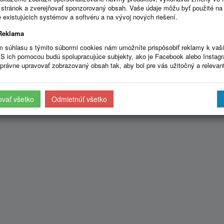
stránok a zverejňovať sponzorovaný obsah. Vaše údaje môžu byť použité na
 existujúcich systémov a softvéru a na vývoj nových riešení.
Reklama
m súhlasu s týmito súbormi cookies nám umožníte prispôsobiť reklamy k vaš
S ich pomocou budú spolupracujúce subjekty, ako je Facebook alebo Instag
právne upravovať zobrazovaný obsah tak, aby bol pre vás užitočný a relevan
ovať všetko
Odmietnúť všetko