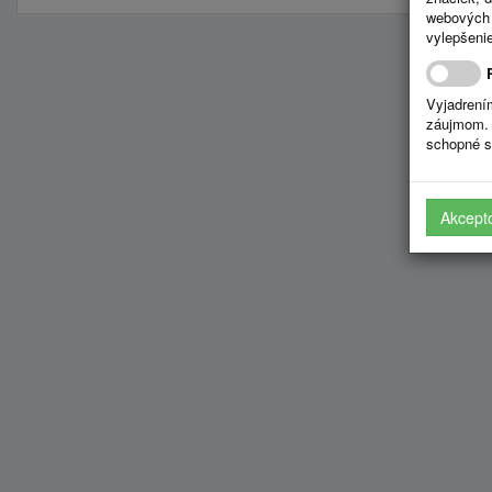
webových 
vylepšenie
Vyjadrení
záujmom. 
schopné s
Akcept