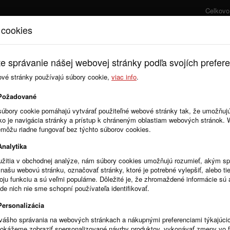
Celkovo
 cookies
Úvod
Cenník
e správanie nášej webovej stránky podľa svojích prefere
ové stránky používajú súbory cookie,
viac info
.
Požadované
súbory cookie pomáhajú vytvárať použiteľné webové stránky tak, že umožňuj
ako je navigácia stránky a prístup k chráneným oblastiam webových stránok.
emôžu riadne fungovať bez týchto súborov cookies.
Analytika
žitia v obchodnej analýze, nám súbory cookies umožňujú rozumieť, akým 
našu webovú stránku, označovať stránky, ktoré je potrebné vylepšiť, alebo tie
voju funkciu a sú veľmi populárne. Dôležité je, že zhromaždené informácie s
de nich nie sme schopní používateľa identifikovať.
Personalizácia
vášho správania na webových stránkach a nákupnými preferenciami týkajúci
dokážeme zobraziť spersonalizované návrhy produktov, vykonávať zmeny vo 