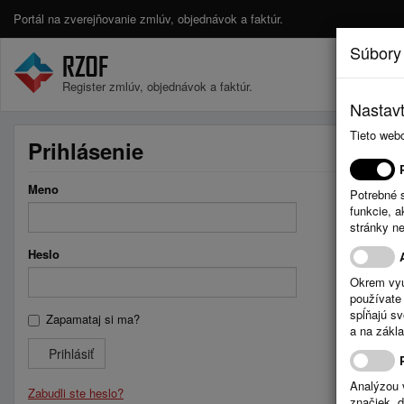
Portál na zverejňovanie zmlúv, objednávok a faktúr.
Súbory
Register zmlúv, objednávok a faktúr.
Nastavt
Tieto web
Prihlásenie
Meno
Potrebné 
funkcie, 
stránky n
Heslo
Okrem vyu
používate 
spĺňajú s
Zapamataj si ma?
a na zákla
Prihlásiť
Analýzou 
Zabudli ste heslo?
značiek, 