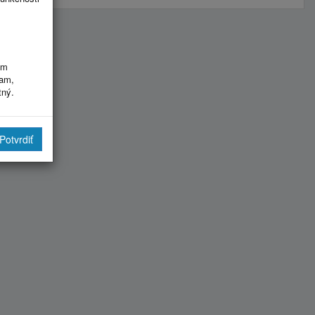
im
ram,
tný.
Potvrdiť