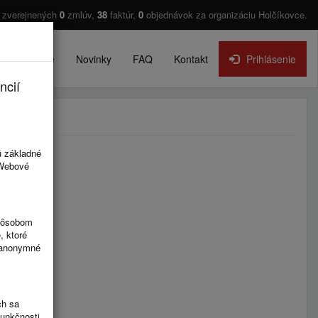
 zverejnených
0
zmlúv,
38
faktúr,
0
objednávok za organizáciu Holčíkovce.
O projekte
Novinky
FAQ
Kontakt
Prihlásenie
ncií
ú základné
 Webové
spôsobom
, ktoré
ú anonymné
ch sa
funkčnosti