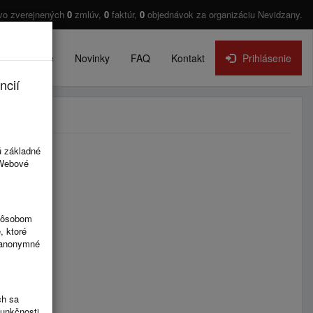
vo zverejnených
0
zmlúv,
0
faktúr,
0
objednávok za organizáciu Nevidzany.
O projekte
Novinky
FAQ
Kontakt
Prihlásenie
ncií
ú základné
 Webové
spôsobom
, ktoré
ú anonymné
ch sa
funkčnosti