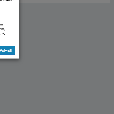
im
ram,
tný.
Potvrdiť