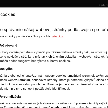
Celko
 cookies
Úvod
Cenník
e správanie nášej webovej stránky podľa svojích prefere
ové stránky používajú súbory cookie,
viac info
.
Požadované
súbory cookie pomáhajú vytvárať použiteľné webové stránky tak, že umožňuj
ako je navigácia stránky a prístup k chráneným oblastiam webových stránok.
emôžu riadne fungovať bez týchto súborov cookies.
Analytika
žitia v obchodnej analýze, nám súbory cookies umožňujú rozumieť, akým 
našu webovú stránku, označovať stránky, ktoré je potrebné vylepšiť, alebo tie
voju funkciu a sú veľmi populárne. Dôležité je, že zhromaždené informácie s
de nich nie sme schopní používateľa identifikovať.
Personalizácia
vášho správania na webových stránkach a nákupnými preferenciami týkajúci
dokážeme zobraziť spersonalizované návrhy produktov, vykonávať zmeny vo 