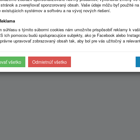
stránok a zverejňovať sponzorovaný obsah. Vaše údaje môžu byť použité na
 existujúcich systémov a softvéru a na vývoj nových riešení.
Reklama
m súhlasu s týmito súbormi cookies nám umožníte prispôsobiť reklamy k vaš
S ich pomocou budú spolupracujúce subjekty, ako je Facebook alebo Instag
právne upravovať zobrazovaný obsah tak, aby bol pre vás užitočný a relevan
ovať všetko
Odmietnúť všetko