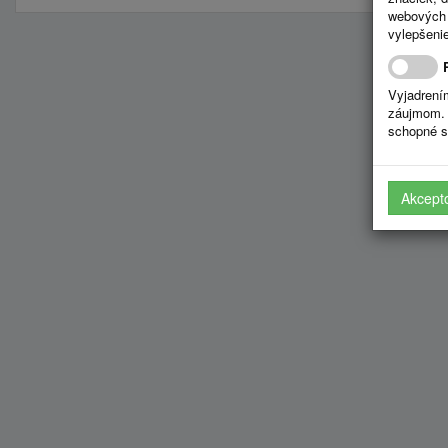
webových 
vylepšenie
Vyjadrení
záujmom. 
schopné s
Akcept