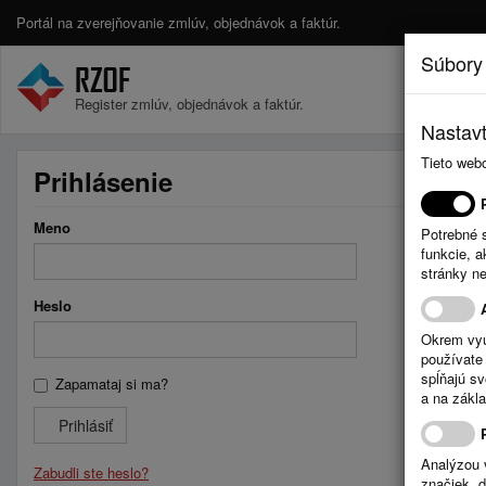
Portál na zverejňovanie zmlúv, objednávok a faktúr.
Súbory
Register zmlúv, objednávok a faktúr.
Nastavt
Tieto web
Prihlásenie
Meno
Potrebné 
funkcie, 
stránky n
Heslo
Okrem vyu
používate 
spĺňajú s
Zapamataj si ma?
a na zákla
Prihlásiť
Analýzou 
Zabudli ste heslo?
značiek, 