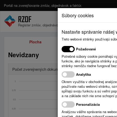
Portál na zverejňovanie zmlúv, objednávok a faktúr.
Súbory cookies
Register zmlúv, objednávok a faktúr.
Nastavte správanie nášej w
Tieto webové stránky používajú súb
Plocha
Zmluvy
Požadované
Nevidzany
Potrebné súbory cookie pomáhajú vy
funkcie, ako je navigácia stránky 
stránky nemôžu riadne fungovať bez
Počet zverejnených dokumentov za obdobia
Analytika
Okrem využitia v obchodnej analýz
1
používate našu webovú stránku, označ
spĺňajú svoju funkciu a sú veľmi po
0.75
Úradná tabuľa: Stave
a na základe nich nie sme schopní po
Celkom: 0
0.5
Posledný mesiac
Personalizácia
Dnes: 0
0.25
Analýzou vášho správania na webový
značiek, dokážeme zobraziť sperson