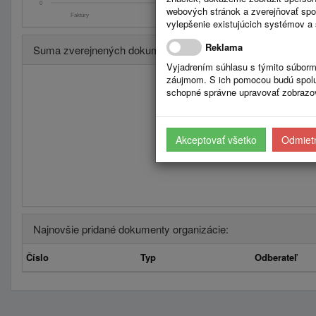
0
webových stránok a zverejňovať spo
Faktúry
Zmluvy
Úradná tabuľa: S
vylepšenie existujúcich systémov a 
Reklama
Suma zverejnených dokumentov po kvartaloch
Vyjadrením súhlasu s týmito súborm
záujmom. S ich pomocou budú spolup
schopné správne upravovať zobrazov
Akceptovať všetko
Odmietn
Najnovšie pridané dokumenty organizácie:
Číslo
Typ
Odberateľ