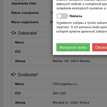
objednávke číslo
webových stránok a zverejňovať spo
vylepšenie existujúcich systémov a 
Dátum zverejnenia
19.1.2026
Reklama
Názov organizacie
Meliata
Vyjadrením súhlasu s týmito súborm
záujmom. S ich pomocou budú spolup
schopné správne upravovať zobrazov
Odberateľ
Názov
Obec Meliata
Akceptovať všetko
Odmietn
IČO
00328502
Adresa
Meliata 100, 04912 Meliata
Dodávateľ
Názov
VSEnergetika a.s.
IČO
36211222
Adresa
Mlynská 31, 04291 Košice