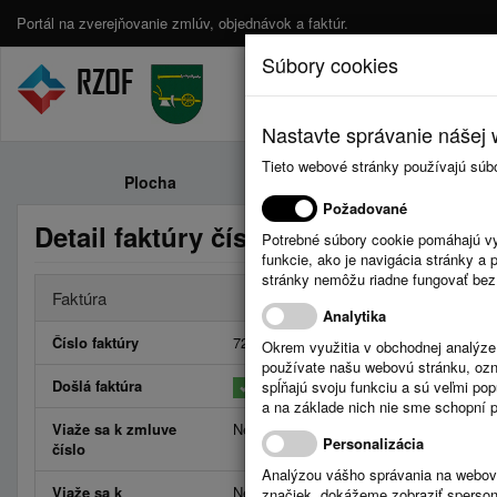
Portál na zverejňovanie zmlúv, objednávok a faktúr.
Súbory cookies
Nastavte správanie nášej w
Tieto webové stránky používajú súb
Plocha
Zmluvy
Požadované
Detail faktúry číslo 7293477181
Potrebné súbory cookie pomáhajú vy
funkcie, ako je navigácia stránky 
stránky nemôžu riadne fungovať bez
Faktúra
Analytika
Číslo faktúry
7293477181
Okrem využitia v obchodnej analýz
používate našu webovú stránku, označ
Došlá faktúra
spĺňajú svoju funkciu a sú veľmi po
a na základe nich nie sme schopní po
Viaže sa k zmluve
Neviaže
Personalizácia
číslo
Analýzou vášho správania na webový
Viaže sa k
Neviaže
značiek, dokážeme zobraziť sperson