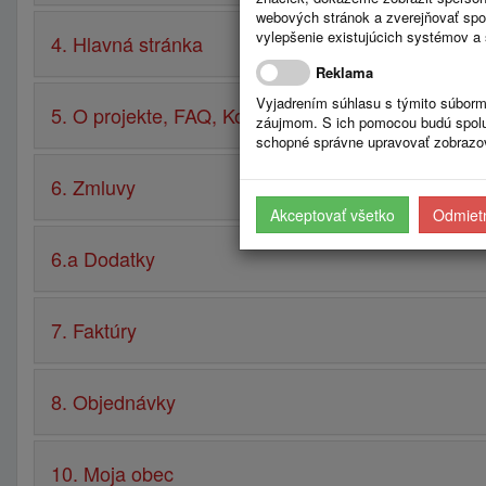
webových stránok a zverejňovať spo
vylepšenie existujúcich systémov a 
4. Hlavná stránka
Reklama
Vyjadrením súhlasu s týmito súborm
5. O projekte, FAQ, Kontakt, Návod
záujmom. S ich pomocou budú spolup
schopné správne upravovať zobrazov
6. Zmluvy
Akceptovať všetko
Odmietn
6.a Dodatky
7. Faktúry
8. Objednávky
10. Moja obec