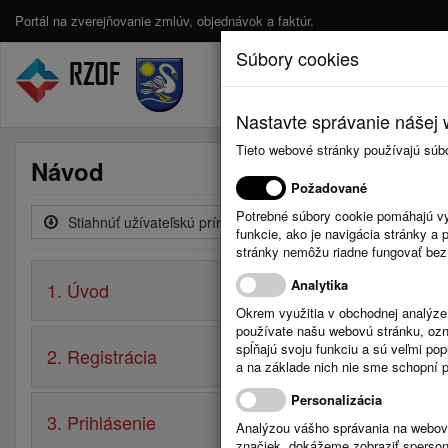
Portál na zverejňovanie zmlúv, objednávok a faktúr.
Súbory cookies
Nastavte správanie nášej w
Tieto webové stránky používajú súb
Návod
Požadované
Potrebné súbory cookie pomáhajú vy
Stiahnúť užívateľskú príručku
funkcie, ako je navigácia stránky 
stránky nemôžu riadne fungovať bez
Analytika
1. Úvod
Okrem využitia v obchodnej analýz
používate našu webovú stránku, označ
spĺňajú svoju funkciu a sú veľmi po
2. Registrácia
a na základe nich nie sme schopní po
Personalizácia
3. Prihlásenie
Analýzou vášho správania na webový
značiek, dokážeme zobraziť sperson