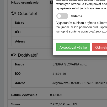
Názov organizacie
Mestský podnik bytového hospodárstva 
webových stránok a zverejňovať spo
vylepšenie existujúcich systémov a 
Odberateľ
Reklama
Názov
Mestský podnik bytového hospodárstva,
Vyjadrením súhlasu s týmito súborm
záujmom. S ich pomocou budú spolup
schopné správne upravovať zobrazov
IČO
34112502
Adresa
M.Corvina 1232/20, 93201 Veľký Mede
Akceptovať všetko
Odmietn
Dodávateľ
Názov
ENBRA SLOVAKIA s.r.o.
IČO
31624189
Adresa
Jegorovova 5821/35B, 974 01 Banská 
Dátum vystavenia
8.4.2026
Suma
7 252,80 € bez DPH