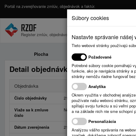
Portál na zverejňovanie zmlúv, objednávok a faktúr.
Súbory cookies
Register zmlúv, objednávok a faktúr.
Nastavte správanie nášej w
Tieto webové stránky používajú súb
Plocha
Zmluvy
Požadované
Potrebné súbory cookie pomáhajú vy
Detail objednávky číslo 212/2026
funkcie, ako je navigácia stránky 
stránky nemôžu riadne fungovať bez
Objednávka
Analytika
Okrem využitia v obchodnej analýz
Číslo objednávky
212/2026
používate našu webovú stránku, označ
spĺňajú svoju funkciu a sú veľmi po
Viaže sa k zmluve
Neviaže
a na základe nich nie sme schopní po
číslo
Personalizácia
Dátum zverejnenia
21.4.2026
Analýzou vášho správania na webový
značiek, dokážeme zobraziť sperson