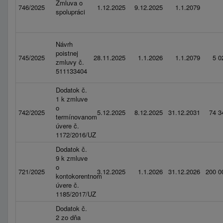
Zmluva o
746/2025
1.12.2025
9.12.2025
1.1.2079
spolupráci
Návrh
poistnej
745/2025
28.11.2025
1.1.2026
1.1.2079
5 0
zmluvy č.
511133404
Dodatok č.
1 k zmluve
o
742/2025
5.12.2025
8.12.2025
31.12.2031
74 3
termínovanom
úvere č.
1172/2016/UZ
Dodatok č.
9 k zmluve
o
721/2025
3.12.2025
1.1.2026
31.12.2026
200 0
kontokorentnom
úvere č.
1185/2017/UZ
Dodatok č.
2 zo dňa