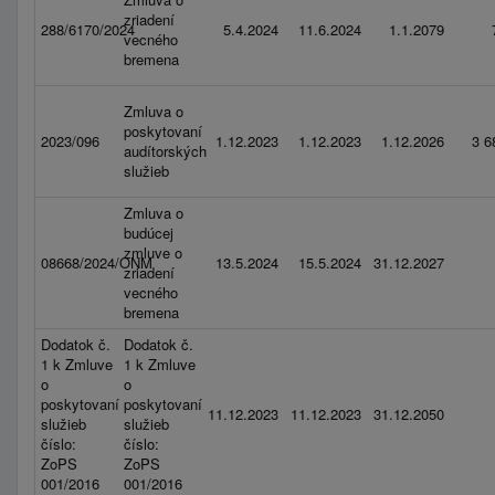
zriadení
288/6170/2024
5.4.2024
11.6.2024
1.1.2079
vecného
bremena
Zmluva o
poskytovaní
2023/096
1.12.2023
1.12.2023
1.12.2026
3 6
audítorských
služieb
Zmluva o
budúcej
zmluve o
08668/2024/ONM
13.5.2024
15.5.2024
31.12.2027
zriadení
vecného
bremena
Dodatok č.
Dodatok č.
1 k Zmluve
1 k Zmluve
o
o
poskytovaní
poskytovaní
11.12.2023
11.12.2023
31.12.2050
služieb
služieb
číslo:
číslo:
ZoPS
ZoPS
001/2016
001/2016