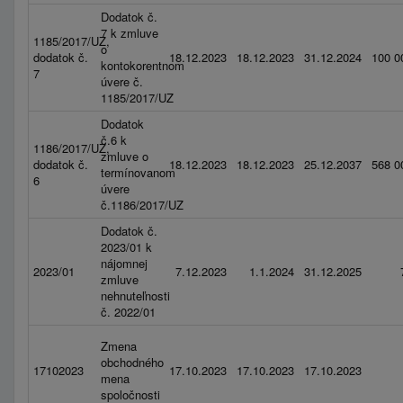
Dodatok č.
7 k zmluve
1185/2017/UZ,
o
dodatok č.
18.12.2023
18.12.2023
31.12.2024
100 0
kontokorentnom
7
úvere č.
1185/2017/UZ
Dodatok
č.6 k
1186/2017/UZ,
zmluve o
dodatok č.
18.12.2023
18.12.2023
25.12.2037
568 0
termínovanom
6
úvere
č.1186/2017/UZ
Dodatok č.
2023/01 k
nájomnej
2023/01
7.12.2023
1.1.2024
31.12.2025
zmluve
nehnuteľnosti
č. 2022/01
Zmena
obchodného
17102023
17.10.2023
17.10.2023
17.10.2023
mena
spoločnosti