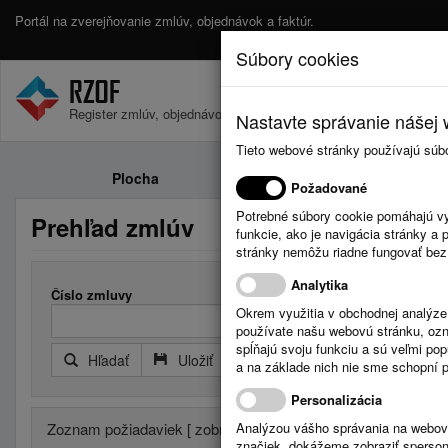
Portál na zverejňovanie zmlúv, objednávok a faktúr.
Súbory cookies
Register zmlúv, objednávok a faktúr.
Nastavte správanie nášej w
Tieto webové stránky používajú súb
Plocha
Zmluvy
Požadované
Potrebné súbory cookie pomáhajú vy
Prehľad zmlúv
funkcie, ako je navigácia stránky 
stránky nemôžu riadne fungovať bez
Analytika
Číslo zmluvy
Okrem využitia v obchodnej analýz
používate našu webovú stránku, označ
spĺňajú svoju funkciu a sú veľmi po
Hľadať
Uložiť
Reset
Rozšírený filter
a na základe nich nie sme schopní po
Personalizácia
Zoznam požiadaviek [ zobrazené:
Analýzou vášho správania na webový
50
, nájdené:
204
]
značiek, dokážeme zobraziť sperson