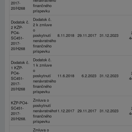
nenávratného
2017-
finančného
20/H268
príspevku
Dodatok č.
Dodatok č.
2 k zmluve
2 KŽP-
o
PO4-
poskytnutí
8.11.2018
29.11.2017
31.12.2023
SC451-
4
nenávratného
2017-
finančného
20/H268
príspevku
Dodatok č.
Dodatok č.
1 k zmluve
1 KŽP-
o
PO4-
poskytnutí
11.6.2018
6.2.2023
31.12.2023
SC451-
4
nenávratného
2017-
finančného
20/H268
príspevku
Zmluva o
KŽP-PO4-
poskytnutí
SC451-
nenávratného
11.12.2017
29.11.2017
31.12.2023
2017-
4
finančného
20/H268.
príspevku
Zmluva o