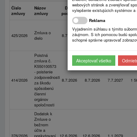
webových stránok a zverejňovať spo
Číslo
Názov
Dátum
Platnosť
Platnosť
vylepšenie existujúcich systémov a 
zmluvy
zmluvy
podpisu
od
do
Reklama
Vyjadrením súhlasu s týmito súborm
Zmluva o
záujmom. S ich pomocou budú spolup
425/2026
8.7.2026
8.7.2026
1.1.2079
41 4
dielo
schopné správne upravovať zobrazov
Poistná
Akceptovať všetko
Odmietn
zmluva č.
K550100573
- poistenie
zodpovednosti
414/2026
8.7.2026
8.7.2026
7.7.2027
1 5
za škodu
spôsobenú
členmi
orgánov
spoločnosti
Dodatok k
Zmluve o
bežnom
účte a
376/2026
poskytovaní
12.6.2026
12.6.2026
1.1.2079