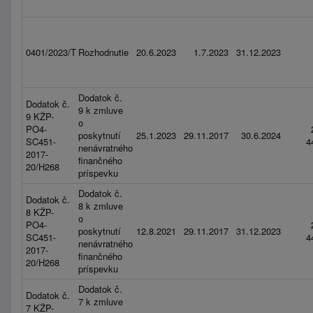
0401/2023/T
Rozhodnutie
20.6.2023
1.7.2023
31.12.2023
Dodatok č.
Dodatok č.
9 k zmluve
9 KŽP-
o
PO4-
poskytnutí
25.1.2023
29.11.2017
30.6.2024
SC451-
4
nenávratného
2017-
finančného
20/H268
príspevku
Dodatok č.
Dodatok č.
8 k zmluve
8 KŽP-
o
PO4-
poskytnutí
12.8.2021
29.11.2017
31.12.2023
SC451-
4
nenávratného
2017-
finančného
20/H268
príspevku
Dodatok č.
Dodatok č.
7 k zmluve
7 KŽP-