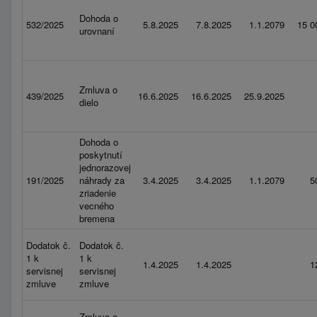
Dohoda o
532/2025
5.8.2025
7.8.2025
1.1.2079
15 0
urovnaní
Zmluva o
439/2025
16.6.2025
16.6.2025
25.9.2025
dielo
Dohoda o
poskytnutí
jednorazovej
191/2025
náhrady za
3.4.2025
3.4.2025
1.1.2079
5
zriadenie
vecného
bremena
Dodatok č.
Dodatok č.
1 k
1 k
1.4.2025
1.4.2025
1
servisnej
servisnej
zmluve
zmluve
Zmluva o