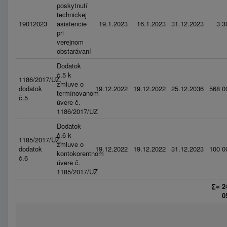
poskytnutí
technickej
19012023
asistencie
19.1.2023
16.1.2023
31.12.2023
3 3
pri
verejnom
obstarávaní
Dodatok
č.5 k
1186/2017/UZ,
zmluve o
dodatok
19.12.2022
19.12.2022
25.12.2036
568 0
termínovanom
č.5
úvere č.
1186/2017/UZ
Dodatok
č.6 k
1185/2017/UZ,
zmluve o
dodatok
19.12.2022
19.12.2022
31.12.2023
100 0
kontokorentnom
č.6
úvere č.
1185/2017/UZ
∑= 2
0