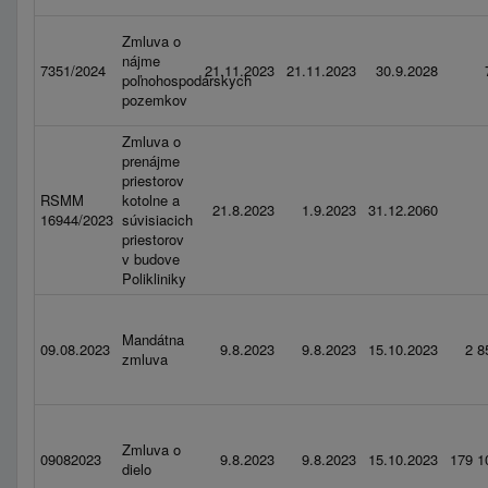
Zmluva o
nájme
7351/2024
21.11.2023
21.11.2023
30.9.2028
poľnohospodárskych
pozemkov
Zmluva o
prenájme
priestorov
RSMM
kotolne a
21.8.2023
1.9.2023
31.12.2060
16944/2023
súvisiacich
priestorov
v budove
Polikliniky
Mandátna
09.08.2023
9.8.2023
9.8.2023
15.10.2023
2 8
zmluva
Zmluva o
09082023
9.8.2023
9.8.2023
15.10.2023
179 1
dielo