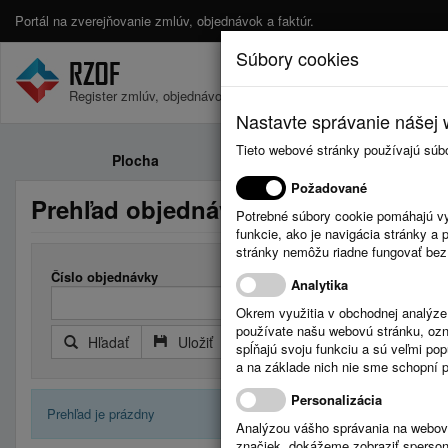
Portál na zverejňovanie zmlúv, objednávok a faktúr.
Súbory cookies
Register zmlúv, objednávok a faktúr.
Nastavte správanie nášej w
Tieto webové stránky používajú súb
Plocha
Zmluvy
Požadované
Prehľad objednávok
Potrebné súbory cookie pomáhajú vy
funkcie, ako je navigácia stránky 
stránky nemôžu riadne fungovať bez
Číslo objednávky
Analytika
Okrem využitia v obchodnej analýz
používate našu webovú stránku, označ
Hľadať
Uložiť
Reset
Rozšírený filter
spĺňajú svoju funkciu a sú veľmi po
a na základe nich nie sme schopní po
Personalizácia
Prehľad je prázdny
Analýzou vášho správania na webový
značiek, dokážeme zobraziť sperson