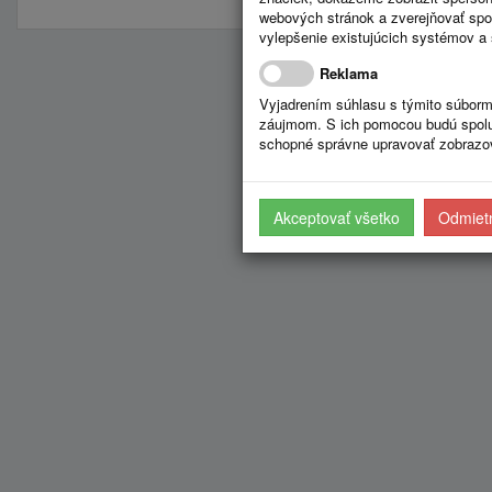
webových stránok a zverejňovať spo
vylepšenie existujúcich systémov a 
Reklama
Vyjadrením súhlasu s týmito súborm
záujmom. S ich pomocou budú spolup
schopné správne upravovať zobrazov
Akceptovať všetko
Odmietn