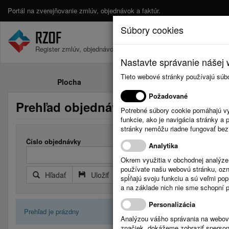
Portál na zverejňovanie zmlúv, objednávok a faktúr.
Súbory cookies
Register zmlúv, objednávok a faktúr.
Nastavte správanie nášej w
Tieto webové stránky používajú súb
Plocha
Zmluvy
Požadované
Prehľad objednávok
Potrebné súbory cookie pomáhajú vy
funkcie, ako je navigácia stránky 
stránky nemôžu riadne fungovať bez
Číslo objednávky
Analytika
Okrem využitia v obchodnej analýz
používate našu webovú stránku, označ
Hľadať
Uložiť
Reset
Rozšírený filter
spĺňajú svoju funkciu a sú veľmi po
a na základe nich nie sme schopní po
Personalizácia
Prehľad je prázdny
Analýzou vášho správania na webový
značiek, dokážeme zobraziť sperson