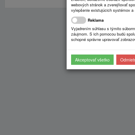
webových stránok a zverejňovať spo
vylepšenie existujúcich systémov a 
Reklama
Vyjadrením súhlasu s týmito súborm
záujmom. S ich pomocou budú spolup
schopné správne upravovať zobrazov
Akceptovať všetko
Odmietn