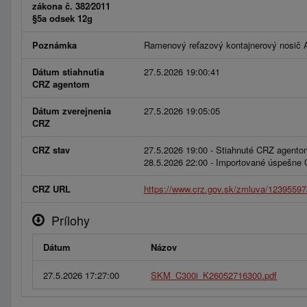
zákona č. 382⁄2011
§5a odsek 12g
Poznámka
Ramenový reťazový kontajnerový nosič
Dátum stiahnutia
27.5.2026 19:00:41
CRZ agentom
Dátum zverejnenia
27.5.2026 19:05:05
CRZ
CRZ stav
27.5.2026 19:00 - Stiahnuté CRZ agento
28.5.2026 22:00 - Importované úspešne
CRZ URL
https://www.crz.gov.sk/zmluva/12395597
Prílohy
Dátum
Názov
27.5.2026 17:27:00
SKM_C300i_K26052716300.pdf