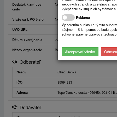
webových stránok a zverejňovať spo
Dodatok k zmluve
Neviaže
vylepšenie existujúcich systémov a 
číslo
Reklama
Viaže sa k VO číslo
Neviaže
Vyjadrením súhlasu s týmito súborm
UVO URL
záujmom. S ich pomocou budú spolup
schopné správne upravovať zobrazov
Dátum zverejnenia
27.5.2026
Názov organizacie
Banka
Akceptovať všetko
Odmietn
Odberateľ
Názov
Obec Banka
IČO
35594233
Adresa
Topoľčianska cesta 4069/50, 921 01 B
Dodávateľ