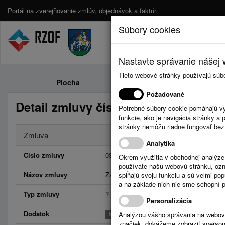
Portál na zverejňovanie zmlúv, objednávok a faktúr.
Súbory cookies
Nastavte správanie nášej w
Tieto webové stránky používajú súb
Plocha
Zmluvy
Požadované
Detail zmluvy číslo 034/2026
Potrebné súbory cookie pomáhajú vy
funkcie, ako je navigácia stránky 
stránky nemôžu riadne fungovať bez
Zmluva
Analytika
Číslo zmluvy
034/2026
Okrem využitia v obchodnej analýz
používate našu webovú stránku, označ
Názov zmluvy
Zaradenie vozidiel do súboru havarijného
spĺňajú svoju funkciu a sú veľmi po
a na základe nich nie sme schopní po
Typ zmluvy
?
Personalizácia
Dodatok
Analýzou vášho správania na webový
značiek, dokážeme zobraziť sperson