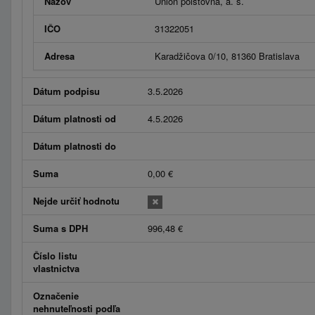
Názov
Union poisťovňa, a. s.
IČO
31322051
Adresa
Karadžičova 0/10, 81360 Bratislava
Dátum podpisu
3.5.2026
Dátum platnosti od
4.5.2026
Dátum platnosti do
Suma
0,00 €
Nejde určiť hodnotu
Suma s DPH
996,48 €
Číslo listu
vlastnictva
Označenie
nehnuteľnosti podľa