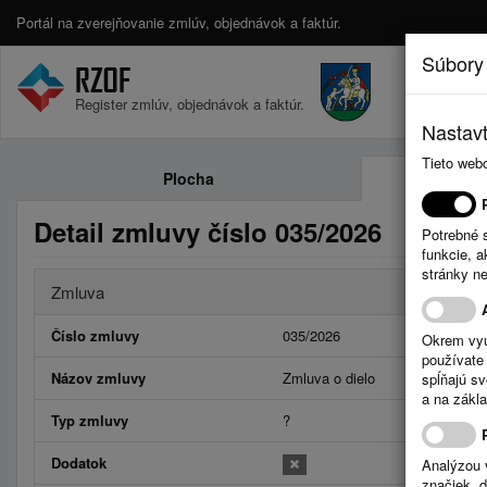
Portál na zverejňovanie zmlúv, objednávok a faktúr.
Súbory
Register zmlúv, objednávok a faktúr.
Nastavt
Tieto web
Plocha
Detail zmluvy číslo 035/2026
Potrebné 
funkcie, 
stránky n
Zmluva
Číslo zmluvy
035/2026
Okrem vyu
používate 
Názov zmluvy
Zmluva o dielo
spĺňajú s
a na zákla
Typ zmluvy
?
Dodatok
Analýzou 
značiek, 