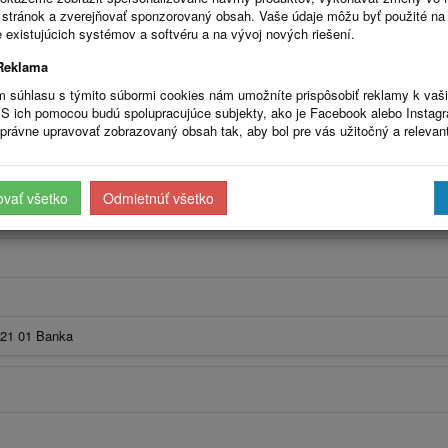
stránok a zverejňovať sponzorovaný obsah. Vaše údaje môžu byť použité na
 existujúcich systémov a softvéru a na vývoj nových riešení.
Reklama
m súhlasu s týmito súbormi cookies nám umožníte prispôsobiť reklamy k vaš
S ich pomocou budú spolupracujúce subjekty, ako je Facebook alebo Instag
právne upravovať zobrazovaný obsah tak, aby bol pre vás užitočný a relevan
ovať všetko
Odmietnúť všetko
921 01 Banka