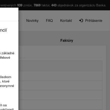
verejnených
939
zmlúv,
7869
faktúr,
443
objednávok za organizáciu Banka.
O projekte
Novinky
FAQ
Kontakt
Prihlásenie
ncií
Faktúry
ú základné
 Webové
spôsobom
, ktoré
ú anonymné
ch sa
funkčnosti