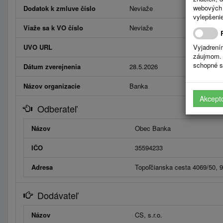
webových 
Dodatok k zmluve číslo
Neviaže
vylepšenie
Viaže sa k VO číslo
Neviaže
UVO URL
Vyjadrení
záujmom. 
schopné s
Dátum zverejnenia
28.5.2026
Názov organizacie
Banka
Akcept
Odberateľ
Názov
Obec Banka
IČO
35594233
Adresa
Topoľčianska cesta 4069/50, 
Dodávateľ
Názov
CS, s.r.o.