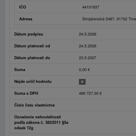
IČO
44101937
Adresa
Strojárenská 5487, 91702 Trn
Dátum podpisu
24.5.2026
Dátum platnosti od
24.5.2026
Dátum platnosti do
23.5.2027
Suma
0,00 €
Nejde určiť hodnotu
Suma s DPH
489 727,30 €
Číslo listu vlastnictva
Označenie nehnuteľnosti
podľa zákona č. 382⁄2011 §5a
odsek 12g