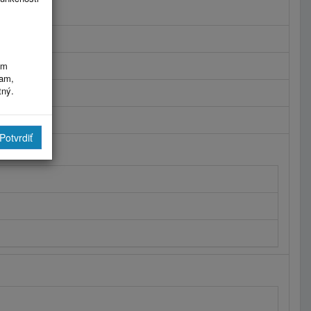
im
ram,
tný.
Potvrdiť