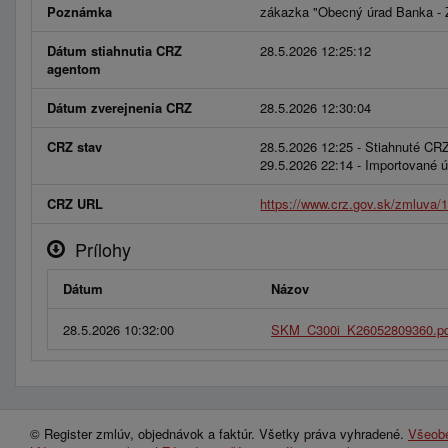
Poznámka
zákazka "Obecný úrad Banka - Z
Dátum stiahnutia CRZ
28.5.2026 12:25:12
agentom
Dátum zverejnenia CRZ
28.5.2026 12:30:04
CRZ stav
28.5.2026 12:25 - Stiahnuté CR
29.5.2026 22:14 - Importované
CRZ URL
https://www.crz.gov.sk/zmluva/
Prílohy
Dátum
Názov
28.5.2026 10:32:00
SKM_C300i_K26052809360.pd
© Register zmlúv, objednávok a faktúr. Všetky práva vyhradené.
Všeob