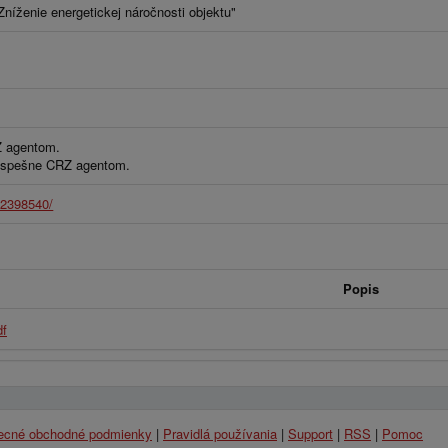
níženie energetickej náročnosti objektu"
Z agentom.
 úspešne CRZ agentom.
12398540/
Popis
f
ecné obchodné podmienky
|
Pravidlá používania
|
Support
|
RSS
|
Pomoc