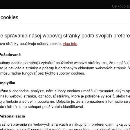
Celkovo z
 cookies
Úvod
Cenník
e správanie nášej webovej stránky podľa svojích prefere
ové stránky používajú súbory cookie,
viac info
.
Zmluvy
Objednávky
Požadované
súbory cookie pomáhajú vytvárať použiteľné webové stránky tak, že umožňuj
ako je navigácia stránky a prístup k chráneným oblastiam webových stránok.
emôžu riadne fungovať bez týchto súborov cookies.
Analytika
žitia v obchodnej analýze, nám súbory cookies umožňujú rozumieť, akým 
našu webovú stránku, označovať stránky, ktoré je potrebné vylepšiť, alebo tie
voju funkciu a sú veľmi populárne. Dôležité je, že zhromaždené informácie s
de nich nie sme schopní používateľa identifikovať.
Personalizácia
vášho správania na webových stránkach a nákupnými preferenciami týkajúci
dokážeme zobraziť spersonalizované návrhy produktov, vykonávať zmeny vo 