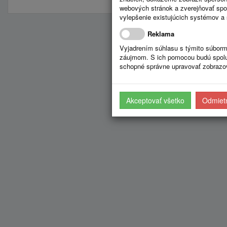
webových stránok a zverejňovať spo
vylepšenie existujúcich systémov a 
Reklama
Vyjadrením súhlasu s týmito súborm
záujmom. S ich pomocou budú spolup
schopné správne upravovať zobrazov
Akceptovať všetko
Odmietn