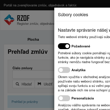
Portál na zverejňovanie zmlúv, objednávok a faktúr.
Súbory cookies
Register zmlúv, objednávok a faktúr.
Nastavte správanie nášej w
Tieto webové stránky používajú súb
Plocha
Zmluvy
Požadované
Prehľad zmlúv
Potrebné súbory cookie pomáhajú vy
funkcie, ako je navigácia stránky 
stránky nemôžu riadne fungovať bez
Číslo zmluvy
Analytika
Okrem využitia v obchodnej analýz
používate našu webovú stránku, označ
Hľadať
Uložiť
Reset
Rozšírený filter
spĺňajú svoju funkciu a sú veľmi po
a na základe nich nie sme schopní po
Personalizácia
Prehľad je prázdny
Analýzou vášho správania na webový
značiek, dokážeme zobraziť sperson