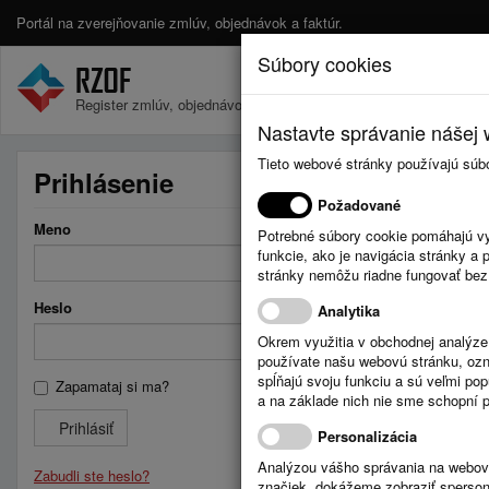
Portál na zverejňovanie zmlúv, objednávok a faktúr.
Súbory cookies
Register zmlúv, objednávok a faktúr.
Nastavte správanie nášej w
Tieto webové stránky používajú súb
Prihlásenie
Požadované
Meno
Potrebné súbory cookie pomáhajú vy
funkcie, ako je navigácia stránky 
stránky nemôžu riadne fungovať bez
Heslo
Analytika
Okrem využitia v obchodnej analýz
používate našu webovú stránku, označ
spĺňajú svoju funkciu a sú veľmi po
Zapamataj si ma?
a na základe nich nie sme schopní po
Prihlásiť
Personalizácia
Analýzou vášho správania na webový
Zabudli ste heslo?
značiek, dokážeme zobraziť sperson