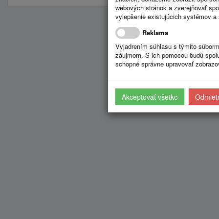
webových stránok a zverejňovať spo
vylepšenie existujúcich systémov a 
Reklama
Vyjadrením súhlasu s týmito súborm
záujmom. S ich pomocou budú spolup
schopné správne upravovať zobrazov
Akceptovať všetko
Odmietn