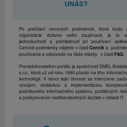
UNÁS?
Po prečítaní cenových podmienok, ktoré búdu 
organizácie dúfame veľmi zaujímavé, je to e
jednoduchosť a prehľadnosť pri používaní aplikác
Cenové podmienky nájdete v časti
Cenník
a podmie
používania a odpovede na Vaše otázky v časti
FAQ.
Prevádzkovateľom portálu je spoločnosť EMEL Bratisla
s.r.o., ktorá už od roku 1990 pôsobí na trhu informačn
technológii. V rámci tejto činnosti sa intenzívne zaob
vývojom, dodávkou a implementáciou komplexn
podnikového informačného systému, portálových rieš
a poskytovaním nadštandardných služieb v oblasti IT.