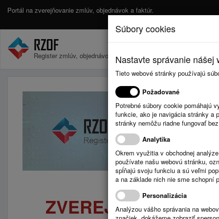
Portál na zverejňovanie zmlúv, objednávok a faktúr.
Súbory cookies
Register zmlúv, objednávok a faktúr.
Nastavte správanie nášej w
Tieto webové stránky používajú súb
Požadované
Potrebné súbory cookie pomáhajú vy
funkcie, ako je navigácia stránky 
stránky nemôžu riadne fungovať bez
Analytika
Okrem využitia v obchodnej analýz
používate našu webovú stránku, označ
spĺňajú svoju funkciu a sú veľmi po
a na základe nich nie sme schopní po
Personalizácia
ZVEREJNITE SVOJE
Analýzou vášho správania na webový
značiek, dokážeme zobraziť sperson