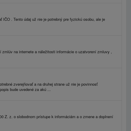
IČO . Tento údaj už nie je potrebný pre fyzickú osobu, ale je
mlúv na internete a náležitosti informácie o uzatvorení zmluvy ,
trebné zverejňovať a na druhej strane už nie je povinnosť
popis bude uvedené za akú ...
2000 Z. z. o slobodnom prístupe k informáciám a o zmene a doplnení