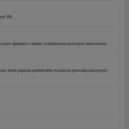
tri SR. ...
tívnych úpravách v oblasti zverejňovania povinných dokumentov. ...
enie, ktoré popisuje problematiku konverzie (prevodu) písomných