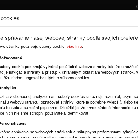
 cookies
Úvod
Cenník
e správanie nášej webovej stránky podľa svojích prefere
ové stránky používajú súbory cookie,
viac info
.
Požadované
súbory cookie pomáhajú vytvárať použiteľné webové stránky tak, že umožňuj
ako je navigácia stránky a prístup k chráneným oblastiam webových stránok.
emôžu riadne fungovať bez týchto súborov cookies.
avádza povinnosť nahrávať prílohy k zmluvám výhradne vo formáte PDF. Táto
Analytika
žitia v obchodnej analýze, nám súbory cookies umožňujú rozumieť, akým 
našu webovú stránku, označovať stránky, ktoré je potrebné vylepšiť, alebo tie
voju funkciu a sú veľmi populárne. Dôležité je, že zhromaždené informácie s
ovania na crz.gov.sk
de nich nie sme schopní používateľa identifikovať.
tu pre zverejnenie zmlúv na crz.gov.sk spätne doplní informácie k zmluve o s
3, pokiaľ boli zmluvy zverejňované pomocou automatu crz.gov.sk. ...
Personalizácia
vášho správania na webových stránkach a nákupnými preferenciami týkajúci
dokážeme zobraziť spersonalizované návrhy produktov, vykonávať zmeny vo 