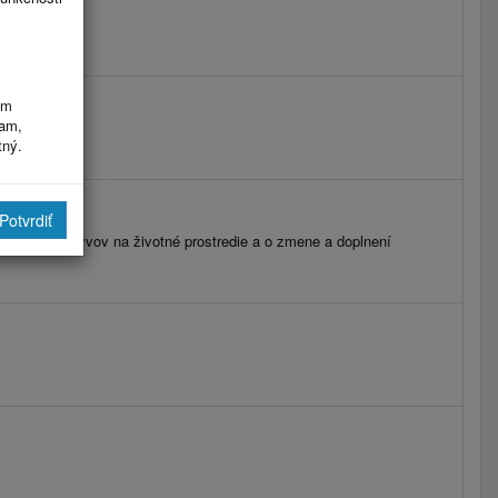
im
ram,
tný.
Potvrdiť
udzovaní vplyvov na životné prostredie a o zmene a doplnení