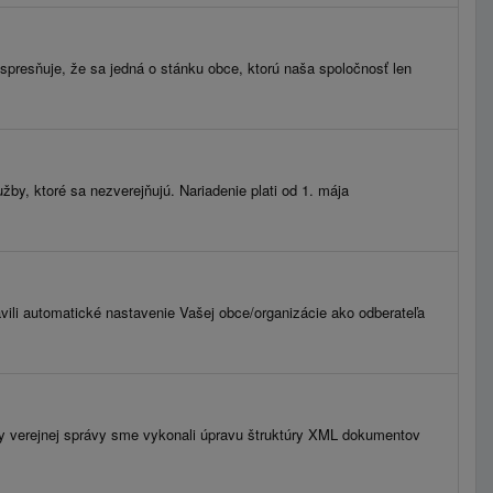
spresňuje, že sa jedná o stánku obce, ktorú naša spoločnosť len
by, ktoré sa nezverejňujú. Nariadenie plati od 1. mája
avili automatické nastavenie Vašej obce/organizácie ako odberateľa
my verejnej správy sme vykonali úpravu štruktúry XML dokumentov