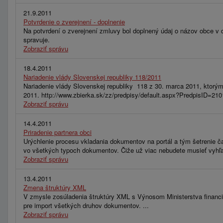
21.9.2011
Potvrdenie o zverejnení - doplnenie
Na potvrdení o zverejnení zmluvy bol doplnený údaj o názov obce v d
spravuje.
Zobraziť správu
18.4.2011
Nariadenie vlády Slovenskej republiky 118/2011
Nariadenie vlády Slovenskej republiky 118 z 30. marca 2011, ktorým 
2011. http://www.zbierka.sk/zz/predpisy/default.aspx?PredpisID
Zobraziť správu
14.4.2011
Priradenie partnera obci
Urýchlenie procesu vkladania dokumentov na portál a tým šetrenie ča
vo všetkých typoch dokumentov. Čiže už viac nebudete musieť vyhľad
Zobraziť správu
13.4.2011
Zmena štruktúry XML
V zmysle zosúladenia štruktúry XML s Výnosom Ministerstva financi
pre import všetkých druhov dokumentov. ...
Zobraziť správu