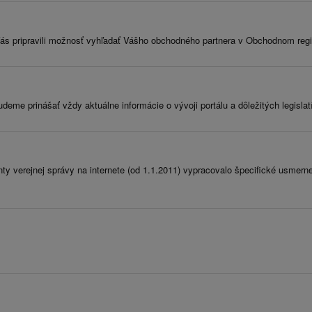
ás pripravili možnosť vyhľadať Vášho obchodného partnera v Obchodnom regis
deme prinášať vždy aktuálne informácie o vývoji portálu a dôležitých legisla
ty verejnej správy na internete (od 1.1.2011) vypracovalo špecifické usmern