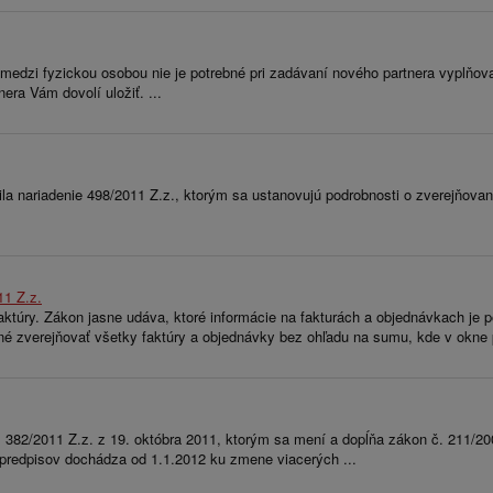
edzi fyzickou osobou nie je potrebné pri zadávaní nového partnera vyplňovať 
ra Vám dovolí uložiť. ...
ariadenie 498/2011 Z.z., ktorým sa ustanovujú podrobnosti o zverejňovaní z
11 Z.z.
túry. Zákon jasne udáva, ktoré informácie na fakturách a objednávkach je po
bné zverejňovať všetky faktúry a objednávky bez ohľadu na sumu, kde v okne 
 č. 382/2011 Z.z. z 19. októbra 2011, ktorým sa mení a dopĺňa zákon č. 211/
 predpisov dochádza od 1.1.2012 ku zmene viacerých ...