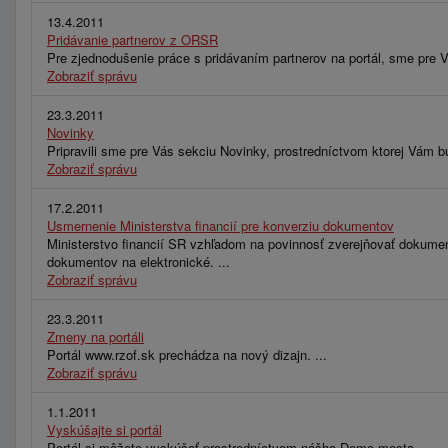
13.4.2011
Pridávanie partnerov z ORSR
Pre zjednodušenie práce s pridávaním partnerov na portál, sme pre V
Zobraziť správu
23.3.2011
Novinky
Pripravili sme pre Vás sekciu Novinky, prostredníctvom ktorej Vám bu
Zobraziť správu
17.2.2011
Usmernenie Ministerstva financií pre konverziu dokumentov
Ministerstvo financií SR vzhľadom na povinnosť zverejňovať dokumen
dokumentov na elektronické. ...
Zobraziť správu
23.3.2011
Zmeny na portáli
Portál www.rzof.sk prechádza na nový dizajn. ...
Zobraziť správu
1.1.2011
Vyskúšajte si portál
Portál si môžete vyskúšať prostredníctvom nášho Demo mesta. ...