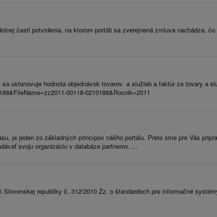
olnej časti potvrdenia, na ktorom portáli sa zverejnená zmluva nachádza, čo 
sa ustanovuje hodnota objednávok tovarov a služieb a faktúr za tovary a služ
=210188&FileName=zz2011-00118-0210188&Rocnik=2011
su, je jeden zo základných princípov nášho portálu. Preto sme pre Vás pripr
ávať svoju organizáciu v databáze partnerov. ...
í Slovenskej republiky č. 312/2010 Zz. o štandardoch pre informačné systé