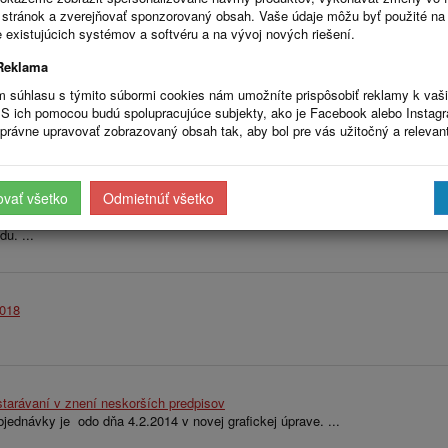
s://www.crz.gov.sk/
stránok a zverejňovať sponzorovaný obsah. Vaše údaje môžu byť použité na
RZOF.sk zmluvy tak, ako vyžaduje nariadenie. ...
 existujúcich systémov a softvéru a na vývoj nových riešení.
Reklama
m súhlasu s týmito súbormi cookies nám umožníte prispôsobiť reklamy k vaš
www.crz.gov.sk/ : CENTRÁLNY REGISTER ZMLÚV
S ich pomocou budú spolupracujúce subjekty, ako je Facebook alebo Instag
 obce na https://www.crz.gov.sk/ ( Centrálny register Zmlúv ) ...
právne upravovať zobrazovaný obsah tak, aby bol pre vás užitočný a relevan
ovať všetko
Odmietnúť všetko
Úradna Tabuľa: Stavebný úrad
ná Tabuľa: Stavebný úrad, ktorá vyplynula zo zákona č. 24/2006 Z.z. o pos
u. ...
2018
tarávaní v znení neskorších predpisov
ednávky je odo dňa 4.2.2014 v novej grafickej úprave. ...