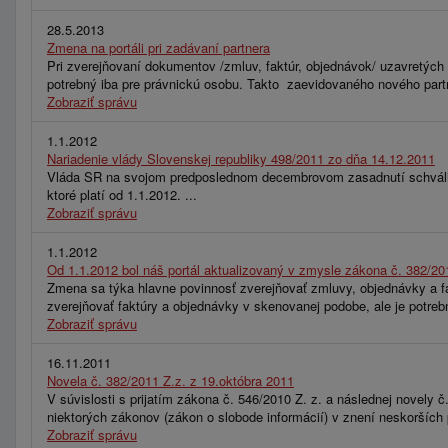
28.5.2013
Zmena na portáli pri zadávaní partnera
Pri zverejňovaní dokumentov /zmluv, faktúr, objednávok/ uzavretých m
potrebný iba pre právnickú osobu. Takto zaevidovaného nového partne
Zobraziť správu
1.1.2012
Nariadenie vlády Slovenskej republiky 498/2011 zo dňa 14.12.2011
Vláda SR na svojom predposlednom decembrovom zasadnutí schválila n
ktoré platí od 1.1.2012. ...
Zobraziť správu
1.1.2012
Od 1.1.2012 bol náš portál aktualizovaný v zmysle zákona č. 382/20
Zmena sa týka hlavne povinnosť zverejňovať zmluvy, objednávky a fak
zverejňovať faktúry a objednávky v skenovanej podobe, ale je potre
Zobraziť správu
16.11.2011
Novela č. 382/2011 Z.z. z 19.októbra 2011
V súvislosti s prijatím zákona č. 546/2010 Z. z. a následnej novely
niektorých zákonov (zákon o slobode informácií) v znení neskorších
Zobraziť správu