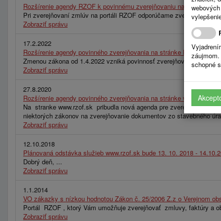
Rozšírenie agendy RZOF k povinnému zverejňovaniu na stránke http
webových 
Pri zverejňovaní zmlúv na portáli RZOF odporúčame zverejňovať na 
vylepšenie
Zobraziť správu
17.2.2022
Vyjadrení
Rozšírenie agendy povinného zverejňovania na stránke https://
záujmom. 
Zmenou zákona od 1.4.2022 vzniká povinnosť zverejňovania údajov pre
schopné s
Zobraziť správu
27.8.2020
Akcept
Rozšírenie agendy povinného zverejňovania na stránke www.rzof.sk 
Na stranke www.rzof.sk pribudla nová agenda pre zverejňovanie Úrad
niektorých zákonov na zverejňovanie dokumentov zo stavebného úrad
Zobraziť správu
12.10.2018
Plánovaná odstávka služieb www.rzof.sk bude 13. 10. 2018 - 14.10.
Dobrý deň, ...
Zobraziť správu
1.1.2014
VO zákazky s nízkou hodnotou Zákon č. 25/2006 Z.z o Verejnom obs
Portál RZOF , ktorý Vám umožňuje zverejňovať zmluvy, faktúry a obj
Zobraziť správu