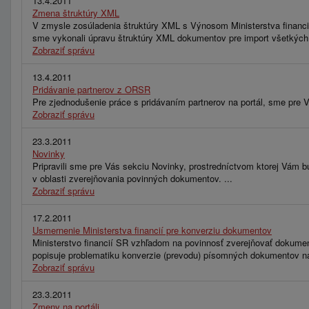
13.4.2011
Zmena štruktúry XML
V zmysle zosúladenia štruktúry XML s Výnosom Ministerstva financií
sme vykonali úpravu štruktúry XML dokumentov pre import všetkých
Zobraziť správu
13.4.2011
Pridávanie partnerov z ORSR
Pre zjednodušenie práce s pridávaním partnerov na portál, sme pre V
Zobraziť správu
23.3.2011
Novinky
Pripravili sme pre Vás sekciu Novinky, prostredníctvom ktorej Vám bu
v oblasti zverejňovania povinných dokumentov. ...
Zobraziť správu
17.2.2011
Usmernenie Ministerstva financií pre konverziu dokumentov
Ministerstvo financií SR vzhľadom na povinnosť zverejňovať dokument
popisuje problematiku konverzie (prevodu) písomných dokumentov na 
Zobraziť správu
23.3.2011
Zmeny na portáli