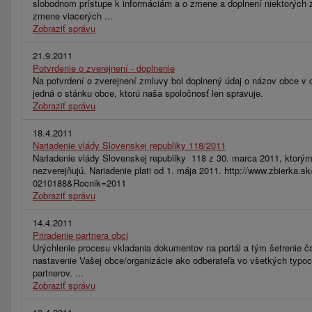
slobodnom prístupe k informáciám a o zmene a doplnení niektorých 
zmene viacerých ...
Zobraziť správu
21.9.2011
Potvrdenie o zverejnení - doplnenie
Na potvrdení o zverejnení zmluvy bol doplnený údaj o názov obce v d
jedná o stánku obce, ktorú naša spoločnosť len spravuje.
Zobraziť správu
18.4.2011
Nariadenie vlády Slovenskej republiky 118/2011
Nariadenie vlády Slovenskej republiky 118 z 30. marca 2011, ktorým 
nezverejňujú. Nariadenie plati od 1. mája 2011. http://www.zbierk
0210188&Rocnik=2011
Zobraziť správu
14.4.2011
Priradenie partnera obci
Urýchlenie procesu vkladania dokumentov na portál a tým šetrenie ča
nastavenie Vašej obce/organizácie ako odberateľa vo všetkých typo
partnerov. ...
Zobraziť správu