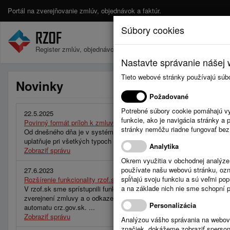
Portál na zverejňovanie zmlúv, objednávok a faktúr.
Súbory cookies
Register zmlúv, objednávok a faktúr.
Nastavte správanie nášej w
Tieto webové stránky používajú súb
Novinky
Požadované
Potrebné súbory cookie pomáhajú vy
22.5.2025
funkcie, ako je navigácia stránky 
Povinný formát príloh k zmluvám – PDF
stránky nemôžu riadne fungovať bez
Od dnešného dňa je v systéme RZOF.sk aktívna nová verzia, ktorá z
uplatňuje pri všetkých typoch vstupov – cez webové rozhranie, API a
Analytika
Zobraziť správu
Okrem využitia v obchodnej analýz
používate našu webovú stránku, označ
27.6.2023
spĺňajú svoju funkciu a sú veľmi po
Rozšírenie funkcionality rzof.sk pri používaní automatického zverejň
a na základe nich nie sme schopní po
V rzof.sk sme sprístupnili funkcionalitu, ktorá pri používaní automat
zverejnení zmluvy a o odkaze na zmluvu na crz.gov.sk. Táto inform
Personalizácia
automatu crz.gov.sk. ...
Zobraziť správu
Analýzou vášho správania na webový
značiek, dokážeme zobraziť sperson