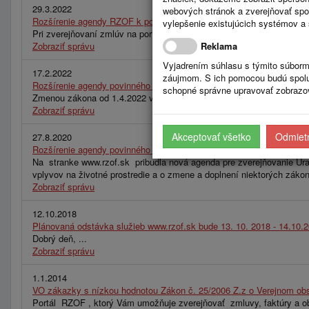
29.3.2022
webových stránok a zverejňovať spo
Rozšírenie agendy RZOF k povinnému zverejňovaniu na stránke http
vylepšenie existujúcich systémov a 
Pri zverejňovaní zmlúv na portáli RZOF odporúčame zverejňovať na 
Zobraziť správu
Reklama
Vyjadrením súhlasu s týmito súborm
17.2.2022
záujmom. S ich pomocou budú spolup
Rozšírenie agendy povinného zverejňovania na stránke https://
schopné správne upravovať zobrazov
Zmenou zákona od 1.4.2022 vzniká povinnosť zverejňovania údajov pre
Zobraziť správu
Akceptovať všetko
Odmietn
27.8.2020
Rozšírenie agendy povinného zverejňovania na stránke www.rzof.sk 
Na stranke www.rzof.sk pribudla nová agenda pre zverejňovanie Úra
vplyvov na životné prostredie a o zmene a doplnení niektorých záko
Zobraziť správu
12.10.2018
Plánovaná odstávka služieb www.rzof.sk bude 13. 10. 2018 - 14.10.
Dobrý deň, ...
Zobraziť správu
1.1.2014
VO zákazky s nízkou hodnotou Zákon č. 25/2006 Z.z o Verejnom obs
Portál RZOF , ktorý Vám umožňuje zverejňovať zmluvy, faktúry a obj