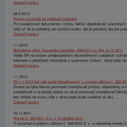
Zobraziť správu
28.5.2013
Zmena na portáli pri zadávaní partnera
Pri zverejňovaní dokumentov /zmluv, faktúr, objednávok/ uzavretých 
údaj už nie je potrebný pre fyzickú osobu, ale je potrebný iba pre p
Zobraziť správu
1.1.2012
Nariadenie vlády Slovenskej republiky 498/2011 zo dňa 14.12.2011
Vláda SR na svojom predposlednom decembrovom zasadnutí schválila
internete a náležitosti informácie o uzatvorení zmluvy , ktoré platí od 
Zobraziť správu
1.1.2012
Od 1.1.2012 bol náš portál aktualizovaný v zmysle zákona č. 382/20
Zmena sa týka hlavne povinnosť zverejňovať zmluvy, objednávky a fa
zverejňovať a na druhej strane už nie je povinnosť zverejňovať faktú
bez ohľadu na sumu, kde v okne popis bude uvedené za akú ...
Zobraziť správu
16.11.2011
Novela č. 382/2011 Z.z. z 19.októbra 2011
V súvislosti s prijatím zákona č. 546/2010 Z. z. a následnej novely 