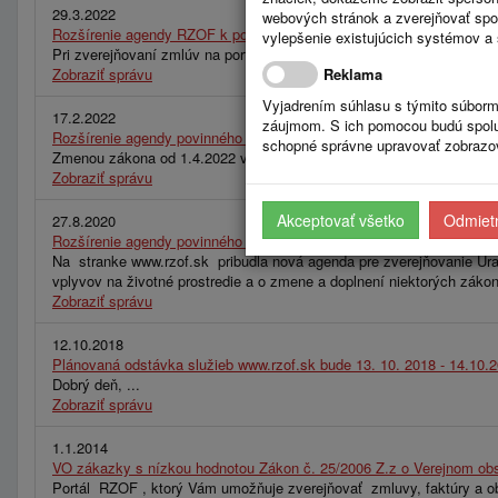
29.3.2022
webových stránok a zverejňovať spo
Rozšírenie agendy RZOF k povinnému zverejňovaniu na stránke http
vylepšenie existujúcich systémov a 
Pri zverejňovaní zmlúv na portáli RZOF odporúčame zverejňovať na 
Zobraziť správu
Reklama
Vyjadrením súhlasu s týmito súborm
17.2.2022
záujmom. S ich pomocou budú spolup
Rozšírenie agendy povinného zverejňovania na stránke https://
schopné správne upravovať zobrazov
Zmenou zákona od 1.4.2022 vzniká povinnosť zverejňovania údajov pre
Zobraziť správu
Akceptovať všetko
Odmietn
27.8.2020
Rozšírenie agendy povinného zverejňovania na stránke www.rzof.sk 
Na stranke www.rzof.sk pribudla nová agenda pre zverejňovanie Úra
vplyvov na životné prostredie a o zmene a doplnení niektorých záko
Zobraziť správu
12.10.2018
Plánovaná odstávka služieb www.rzof.sk bude 13. 10. 2018 - 14.10.
Dobrý deň, ...
Zobraziť správu
1.1.2014
VO zákazky s nízkou hodnotou Zákon č. 25/2006 Z.z o Verejnom obs
Portál RZOF , ktorý Vám umožňuje zverejňovať zmluvy, faktúry a obj