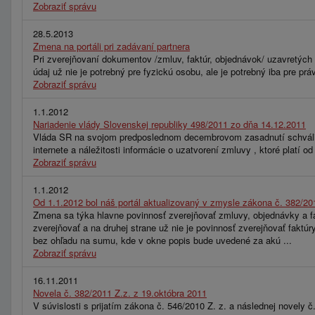
Zobraziť správu
28.5.2013
Zmena na portáli pri zadávaní partnera
Pri zverejňovaní dokumentov /zmluv, faktúr, objednávok/ uzavretých 
údaj už nie je potrebný pre fyzickú osobu, ale je potrebný iba pre p
Zobraziť správu
1.1.2012
Nariadenie vlády Slovenskej republiky 498/2011 zo dňa 14.12.2011
Vláda SR na svojom predposlednom decembrovom zasadnutí schválila
internete a náležitosti informácie o uzatvorení zmluvy , ktoré platí od 
Zobraziť správu
1.1.2012
Od 1.1.2012 bol náš portál aktualizovaný v zmysle zákona č. 382/20
Zmena sa týka hlavne povinnosť zverejňovať zmluvy, objednávky a fa
zverejňovať a na druhej strane už nie je povinnosť zverejňovať faktú
bez ohľadu na sumu, kde v okne popis bude uvedené za akú ...
Zobraziť správu
16.11.2011
Novela č. 382/2011 Z.z. z 19.októbra 2011
V súvislosti s prijatím zákona č. 546/2010 Z. z. a následnej novely 