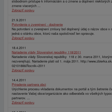
slobodnom prístupe k informáciám a o zmene a doplnení niektorých 
zmene viacerých ...
Zobraziť správu
21.9.2011
Potvrdenie o zverejnení - doplnenie
Na potvrdení o zverejnení zmluvy bol doplnený údaj o názov obce v d
jedná o stánku obce, ktorú naša spoločnosť len spravuje.
Zobraziť správu
18.4.2011
Nariadenie vlády Slovenskej republiky 118/2011
Nariadenie vlády Slovenskej republiky 118 z 30. marca 2011, ktorým 
nezverejňujú. Nariadenie plati od 1. mája 2011. http://www.zbierk
0210188&Rocnik=2011
Zobraziť správu
14.4.2011
Priradenie partnera obci
Urýchlenie procesu vkladania dokumentov na portál a tým šetrenie ča
nastavenie Vašej obce/organizácie ako odberateľa vo všetkých typo
partnerov. ...
Zobraziť správu