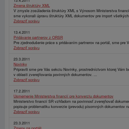
13.4.2011
Zmena štruktúry XML
V zmysle zosúladenia štruktúry XML s Výnosom Ministerstva financií
sme vykonali úpravu štruktúry XML dokumentov pre import všetkých
Zobraziť správu
13.4.2011
Pridávanie partnerov z ORSR
Pre zjednodušenie práce s pridávaním partnerov na portál, sme pre V
Zobraziť správu
23.3.2011
Novinky
Pripravili sme pre Vás sekciu Novinky, prostredníctvom ktorej Vám bu
v oblasti zverejňovania povinných dokumentov. ...
Zobraziť správu
17.2.2011
Usmernenie Ministerstva financií pre konverziu dokumentov
Ministerstvo financií SR vzhľadom na povinnosť zverejňovať dokument
popisuje problematiku konverzie (prevodu) písomných dokumentov na 
Zobraziť správu
23.3.2011
Zmeny na portáli