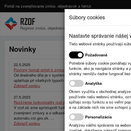
Portál na zverejňovanie zmlúv, objednávok a faktúr.
Súbory cookies
Register zmlúv, objednávok a faktúr.
Nastavte správanie nášej w
Tieto webové stránky používajú súb
Novinky
Požadované
Potrebné súbory cookie pomáhajú vy
22.5.2025
funkcie, ako je navigácia stránky 
Povinný formát príloh k zmluvám – PDF
stránky nemôžu riadne fungovať bez
Od dnešného dňa je v systéme RZOF.sk aktívna nová verzia, ktorá z
uplatňuje pri všetkých typoch vstupov – cez webové rozhranie, API a
Analytika
Zobraziť správu
Okrem využitia v obchodnej analýz
používate našu webovú stránku, označ
27.6.2023
spĺňajú svoju funkciu a sú veľmi po
Rozšírenie funkcionality rzof.sk pri používaní automatického zverejň
a na základe nich nie sme schopní po
V rzof.sk sme sprístupnili funkcionalitu, ktorá pri používaní automat
zverejnení zmluvy a o odkaze na zmluvu na crz.gov.sk. Táto inform
Personalizácia
automatu crz.gov.sk. ...
Zobraziť správu
Analýzou vášho správania na webový
značiek, dokážeme zobraziť sperson