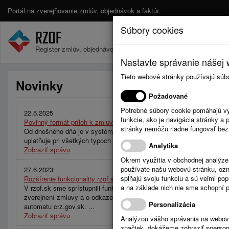
Portál na zverejňovanie zmlúv, objednávok a faktúr.
Súbory cookies
Register zmlúv, objednávok a faktúr.
Nastavte správanie nášej w
Tieto webové stránky používajú súb
Novinky
Požadované
Potrebné súbory cookie pomáhajú vy
22.5.2025
funkcie, ako je navigácia stránky 
Povinný formát príloh k zmluvám – PDF
stránky nemôžu riadne fungovať bez
Od dnešného dňa je v systéme RZOF.sk aktívna nová verzia, ktorá z
uplatňuje pri všetkých typoch vstupov – cez webové rozhranie, API a
Analytika
Zobraziť správu
Okrem využitia v obchodnej analýz
používate našu webovú stránku, označ
27.6.2023
spĺňajú svoju funkciu a sú veľmi po
Rozšírenie funkcionality rzof.sk pri používaní automatického zverejň
a na základe nich nie sme schopní po
V rzof.sk sme sprístupnili funkcionalitu, ktorá pri používaní automat
zverejnení zmluvy a o odkaze na zmluvu na crz.gov.sk. Táto inform
Personalizácia
automatu crz.gov.sk. ...
Zobraziť správu
Analýzou vášho správania na webový
značiek, dokážeme zobraziť sperson