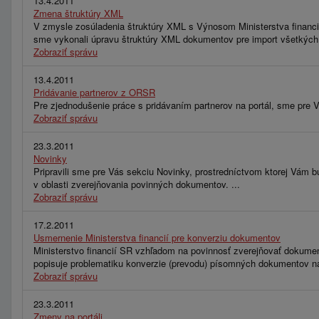
13.4.2011
Zmena štruktúry XML
V zmysle zosúladenia štruktúry XML s Výnosom Ministerstva financií
sme vykonali úpravu štruktúry XML dokumentov pre import všetkých
Zobraziť správu
13.4.2011
Pridávanie partnerov z ORSR
Pre zjednodušenie práce s pridávaním partnerov na portál, sme pre V
Zobraziť správu
23.3.2011
Novinky
Pripravili sme pre Vás sekciu Novinky, prostredníctvom ktorej Vám bu
v oblasti zverejňovania povinných dokumentov. ...
Zobraziť správu
17.2.2011
Usmernenie Ministerstva financií pre konverziu dokumentov
Ministerstvo financií SR vzhľadom na povinnosť zverejňovať dokument
popisuje problematiku konverzie (prevodu) písomných dokumentov na 
Zobraziť správu
23.3.2011
Zmeny na portáli