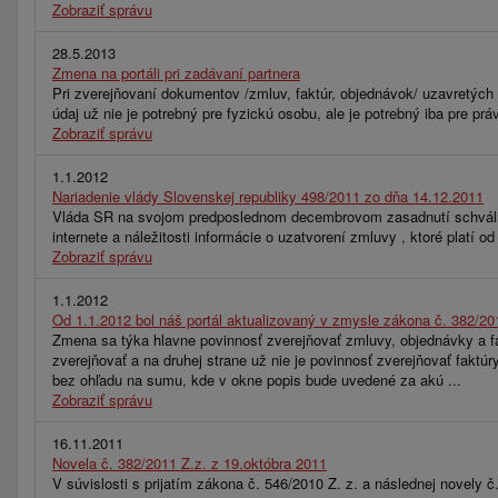
Zobraziť správu
28.5.2013
Zmena na portáli pri zadávaní partnera
Pri zverejňovaní dokumentov /zmluv, faktúr, objednávok/ uzavretých 
údaj už nie je potrebný pre fyzickú osobu, ale je potrebný iba pre p
Zobraziť správu
1.1.2012
Nariadenie vlády Slovenskej republiky 498/2011 zo dňa 14.12.2011
Vláda SR na svojom predposlednom decembrovom zasadnutí schválila
internete a náležitosti informácie o uzatvorení zmluvy , ktoré platí od 
Zobraziť správu
1.1.2012
Od 1.1.2012 bol náš portál aktualizovaný v zmysle zákona č. 382/20
Zmena sa týka hlavne povinnosť zverejňovať zmluvy, objednávky a fa
zverejňovať a na druhej strane už nie je povinnosť zverejňovať faktú
bez ohľadu na sumu, kde v okne popis bude uvedené za akú ...
Zobraziť správu
16.11.2011
Novela č. 382/2011 Z.z. z 19.októbra 2011
V súvislosti s prijatím zákona č. 546/2010 Z. z. a následnej novely 