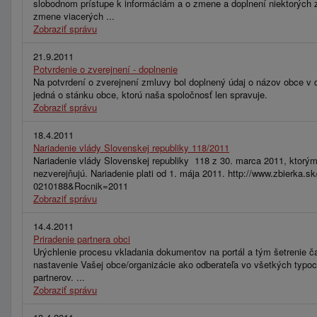
slobodnom prístupe k informáciám a o zmene a doplnení niektorých 
zmene viacerých ...
Zobraziť správu
21.9.2011
Potvrdenie o zverejnení - doplnenie
Na potvrdení o zverejnení zmluvy bol doplnený údaj o názov obce v d
jedná o stánku obce, ktorú naša spoločnosť len spravuje.
Zobraziť správu
18.4.2011
Nariadenie vlády Slovenskej republiky 118/2011
Nariadenie vlády Slovenskej republiky 118 z 30. marca 2011, ktorým 
nezverejňujú. Nariadenie plati od 1. mája 2011. http://www.zbierk
0210188&Rocnik=2011
Zobraziť správu
14.4.2011
Priradenie partnera obci
Urýchlenie procesu vkladania dokumentov na portál a tým šetrenie ča
nastavenie Vašej obce/organizácie ako odberateľa vo všetkých typo
partnerov. ...
Zobraziť správu