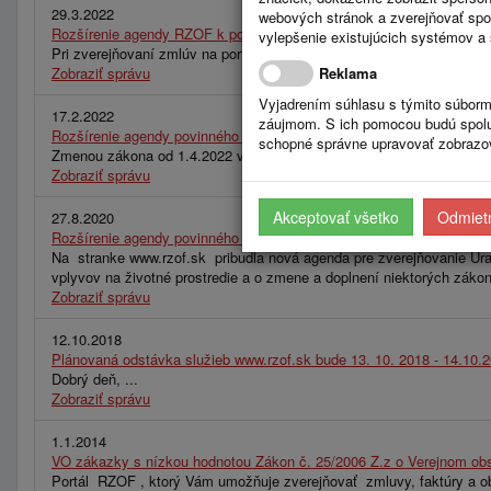
29.3.2022
webových stránok a zverejňovať spo
Rozšírenie agendy RZOF k povinnému zverejňovaniu na stránke http
vylepšenie existujúcich systémov a 
Pri zverejňovaní zmlúv na portáli RZOF odporúčame zverejňovať na 
Zobraziť správu
Reklama
Vyjadrením súhlasu s týmito súborm
17.2.2022
záujmom. S ich pomocou budú spolup
Rozšírenie agendy povinného zverejňovania na stránke https://
schopné správne upravovať zobrazov
Zmenou zákona od 1.4.2022 vzniká povinnosť zverejňovania údajov pre
Zobraziť správu
Akceptovať všetko
Odmietn
27.8.2020
Rozšírenie agendy povinného zverejňovania na stránke www.rzof.sk 
Na stranke www.rzof.sk pribudla nová agenda pre zverejňovanie Úra
vplyvov na životné prostredie a o zmene a doplnení niektorých záko
Zobraziť správu
12.10.2018
Plánovaná odstávka služieb www.rzof.sk bude 13. 10. 2018 - 14.10.
Dobrý deň, ...
Zobraziť správu
1.1.2014
VO zákazky s nízkou hodnotou Zákon č. 25/2006 Z.z o Verejnom obs
Portál RZOF , ktorý Vám umožňuje zverejňovať zmluvy, faktúry a obj