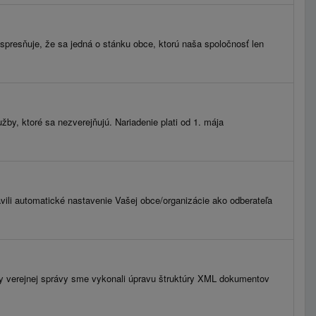
spresňuje, že sa jedná o stánku obce, ktorú naša spoločnosť len
by, ktoré sa nezverejňujú. Nariadenie plati od 1. mája
avili automatické nastavenie Vašej obce/organizácie ako odberateľa
my verejnej správy sme vykonali úpravu štruktúry XML dokumentov