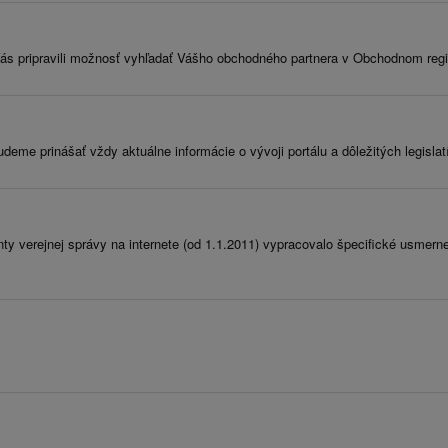
ás pripravili možnosť vyhľadať Vášho obchodného partnera v Obchodnom regis
deme prinášať vždy aktuálne informácie o vývoji portálu a dôležitých legisla
ty verejnej správy na internete (od 1.1.2011) vypracovalo špecifické usmern