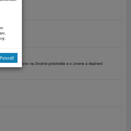
im
ram,
tný.
Potvrdiť
udzovaní vplyvov na životné prostredie a o zmene a doplnení