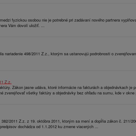
edzi fyzickou osobou nie je potrebné pri zadávaní nového partnera vyplňovať 
ra Vám dovolí uložiť. ...
ariadenie 498/2011 Z.z., ktorým sa ustanovujú podrobnosti o zverejňovaní z
11 Z.z.
túry. Zákon jasne udáva, ktoré informácie na fakturách a objednávkach je po
bné zverejňovať všetky faktúry a objednávky bez ohľadu na sumu, kde v okne 
 č. 382/2011 Z.z. z 19. októbra 2011, ktorým sa mení a dopĺňa zákon č. 211/
 predpisov dochádza od 1.1.2012 ku zmene viacerých ...