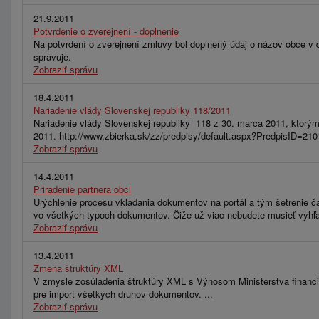
21.9.2011
Potvrdenie o zverejnení - doplnenie
Na potvrdení o zverejnení zmluvy bol doplnený údaj o názov obce v d
spravuje.
Zobraziť správu
18.4.2011
Nariadenie vlády Slovenskej republiky 118/2011
Nariadenie vlády Slovenskej republiky 118 z 30. marca 2011, ktorým 
2011. http://www.zbierka.sk/zz/predpisy/default.aspx?PredpisID
Zobraziť správu
14.4.2011
Priradenie partnera obci
Urýchlenie procesu vkladania dokumentov na portál a tým šetrenie ča
vo všetkých typoch dokumentov. Čiže už viac nebudete musieť vyhľad
Zobraziť správu
13.4.2011
Zmena štruktúry XML
V zmysle zosúladenia štruktúry XML s Výnosom Ministerstva financi
pre import všetkých druhov dokumentov. ...
Zobraziť správu