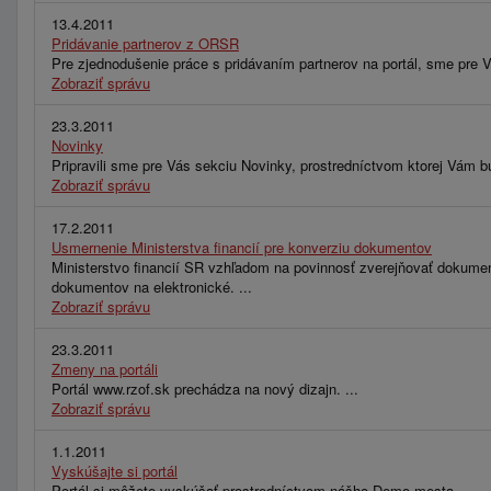
13.4.2011
Pridávanie partnerov z ORSR
Pre zjednodušenie práce s pridávaním partnerov na portál, sme pre V
Zobraziť správu
23.3.2011
Novinky
Pripravili sme pre Vás sekciu Novinky, prostredníctvom ktorej Vám bu
Zobraziť správu
17.2.2011
Usmernenie Ministerstva financií pre konverziu dokumentov
Ministerstvo financií SR vzhľadom na povinnosť zverejňovať dokumen
dokumentov na elektronické. ...
Zobraziť správu
23.3.2011
Zmeny na portáli
Portál www.rzof.sk prechádza na nový dizajn. ...
Zobraziť správu
1.1.2011
Vyskúšajte si portál
Portál si môžete vyskúšať prostredníctvom nášho Demo mesta. ...