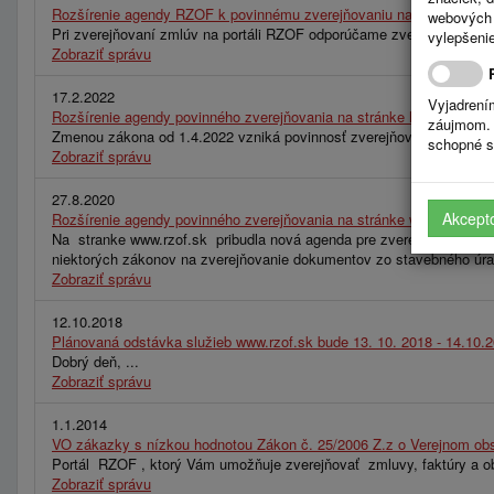
Rozšírenie agendy RZOF k povinnému zverejňovaniu na stránke http
webových 
Pri zverejňovaní zmlúv na portáli RZOF odporúčame zverejňovať na 
vylepšenie
Zobraziť správu
17.2.2022
Vyjadrení
Rozšírenie agendy povinného zverejňovania na stránke https://
záujmom. 
Zmenou zákona od 1.4.2022 vzniká povinnosť zverejňovania údajov pre
schopné s
Zobraziť správu
27.8.2020
Akcept
Rozšírenie agendy povinného zverejňovania na stránke www.rzof.sk 
Na stranke www.rzof.sk pribudla nová agenda pre zverejňovanie Úrad
niektorých zákonov na zverejňovanie dokumentov zo stavebného úrad
Zobraziť správu
12.10.2018
Plánovaná odstávka služieb www.rzof.sk bude 13. 10. 2018 - 14.10.
Dobrý deň, ...
Zobraziť správu
1.1.2014
VO zákazky s nízkou hodnotou Zákon č. 25/2006 Z.z o Verejnom obs
Portál RZOF , ktorý Vám umožňuje zverejňovať zmluvy, faktúry a obj
Zobraziť správu