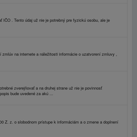
IČO . Tento údaj už nie je potrebný pre fyzickú osobu, ale je
mlúv na internete a náležitosti informácie o uzatvorení zmluvy ,
trebné zverejňovať a na druhej strane už nie je povinnosť
popis bude uvedené za akú ...
2000 Z. z. o slobodnom prístupe k informáciám a o zmene a doplnení