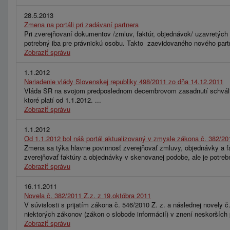
28.5.2013
Zmena na portáli pri zadávaní partnera
Pri zverejňovaní dokumentov /zmluv, faktúr, objednávok/ uzavretých m
potrebný iba pre právnickú osobu. Takto zaevidovaného nového partne
Zobraziť správu
1.1.2012
Nariadenie vlády Slovenskej republiky 498/2011 zo dňa 14.12.2011
Vláda SR na svojom predposlednom decembrovom zasadnutí schválila n
ktoré platí od 1.1.2012. ...
Zobraziť správu
1.1.2012
Od 1.1.2012 bol náš portál aktualizovaný v zmysle zákona č. 382/20
Zmena sa týka hlavne povinnosť zverejňovať zmluvy, objednávky a fak
zverejňovať faktúry a objednávky v skenovanej podobe, ale je potre
Zobraziť správu
16.11.2011
Novela č. 382/2011 Z.z. z 19.októbra 2011
V súvislosti s prijatím zákona č. 546/2010 Z. z. a následnej novely
niektorých zákonov (zákon o slobode informácií) v znení neskorších
Zobraziť správu