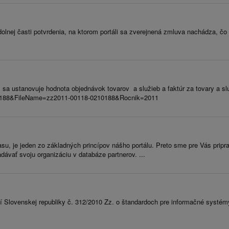
olnej časti potvrdenia, na ktorom portáli sa zverejnená zmluva nachádza, čo 
sa ustanovuje hodnota objednávok tovarov a služieb a faktúr za tovary a služ
=210188&FileName=zz2011-00118-0210188&Rocnik=2011
su, je jeden zo základných princípov nášho portálu. Preto sme pre Vás pripr
ávať svoju organizáciu v databáze partnerov. ...
í Slovenskej republiky č. 312/2010 Zz. o štandardoch pre informačné systé