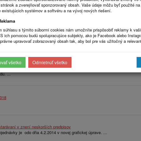
s://www.crz.gov.sk/
stránok a zverejňovať sponzorovaný obsah. Vaše údaje môžu byť použité na
RZOF.sk zmluvy tak, ako vyžaduje nariadenie. ...
 existujúcich systémov a softvéru a na vývoj nových riešení.
Reklama
m súhlasu s týmito súbormi cookies nám umožníte prispôsobiť reklamy k vaš
www.crz.gov.sk/ : CENTRÁLNY REGISTER ZMLÚV
S ich pomocou budú spolupracujúce subjekty, ako je Facebook alebo Instag
 obce na https://www.crz.gov.sk/ ( Centrálny register Zmlúv ) ...
právne upravovať zobrazovaný obsah tak, aby bol pre vás užitočný a relevan
ovať všetko
Odmietnúť všetko
Úradna Tabuľa: Stavebný úrad
ná Tabuľa: Stavebný úrad, ktorá vyplynula zo zákona č. 24/2006 Z.z. o pos
u. ...
2018
tarávaní v znení neskorších predpisov
ednávky je odo dňa 4.2.2014 v novej grafickej úprave. ...