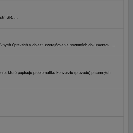
tri SR. ...
tívnych úpravách v oblasti zverejňovania povinných dokumentov. ...
enie, ktoré popisuje problematiku konverzie (prevodu) písomných