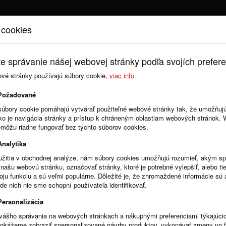
 cookies
Úvod
Cenník
e správanie nášej webovej stránky podľa svojích prefere
ové stránky používajú súbory cookie,
viac info
.
Požadované
súbory cookie pomáhajú vytvárať použiteľné webové stránky tak, že umožňuj
ako je navigácia stránky a prístup k chráneným oblastiam webových stránok.
emôžu riadne fungovať bez týchto súborov cookies.
avádza povinnosť nahrávať prílohy k zmluvám výhradne vo formáte PDF. Táto
Analytika
žitia v obchodnej analýze, nám súbory cookies umožňujú rozumieť, akým 
našu webovú stránku, označovať stránky, ktoré je potrebné vylepšiť, alebo tie
voju funkciu a sú veľmi populárne. Dôležité je, že zhromaždené informácie s
ovania na crz.gov.sk
de nich nie sme schopní používateľa identifikovať.
tu pre zverejnenie zmlúv na crz.gov.sk spätne doplní informácie k zmluve o s
3, pokiaľ boli zmluvy zverejňované pomocou automatu crz.gov.sk. ...
Personalizácia
vášho správania na webových stránkach a nákupnými preferenciami týkajúci
dokážeme zobraziť spersonalizované návrhy produktov, vykonávať zmeny vo 