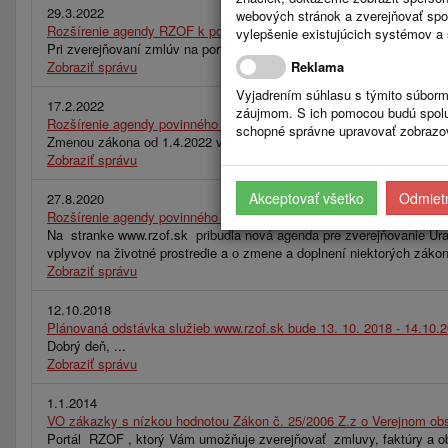
29.3.2022
webových stránok a zverejňovať spo
Rozšírenie agendy RZOF k povinnému zverejňovaniu na stránke http
vylepšenie existujúcich systémov a 
Pri zverejňovaní zmlúv na portáli RZOF odporúčame zverejňovať na 
Zobraziť správu
Reklama
Vyjadrením súhlasu s týmito súborm
17.2.2022
záujmom. S ich pomocou budú spolup
Rozšírenie agendy povinného zverejňovania na stránke https://
schopné správne upravovať zobrazov
Zmenou zákona od 1.4.2022 vzniká povinnosť zverejňovania údajov pre
Zobraziť správu
Akceptovať všetko
Odmietn
27.8.2020
Rozšírenie agendy povinného zverejňovania na stránke www.rzof.sk 
Na stranke www.rzof.sk pribudla nová agenda pre zverejňovanie Úra
vplyvov na životné prostredie a o zmene a doplnení niektorých záko
Zobraziť správu
12.10.2018
Plánovaná odstávka služieb www.rzof.sk bude 13. 10. 2018 - 14.10.
Dobrý deň, ...
Zobraziť správu
1.1.2014
VO zákazky s nízkou hodnotou Zákon č. 25/2006 Z.z o Verejnom obs
Portál RZOF , ktorý Vám umožňuje zverejňovať zmluvy, faktúry a obj