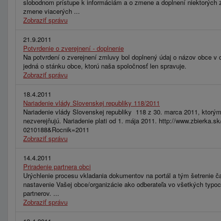
slobodnom prístupe k informáciám a o zmene a doplnení niektorých 
zmene viacerých ...
Zobraziť správu
21.9.2011
Potvrdenie o zverejnení - doplnenie
Na potvrdení o zverejnení zmluvy bol doplnený údaj o názov obce v d
jedná o stánku obce, ktorú naša spoločnosť len spravuje.
Zobraziť správu
18.4.2011
Nariadenie vlády Slovenskej republiky 118/2011
Nariadenie vlády Slovenskej republiky 118 z 30. marca 2011, ktorým 
nezverejňujú. Nariadenie plati od 1. mája 2011. http://www.zbierk
0210188&Rocnik=2011
Zobraziť správu
14.4.2011
Priradenie partnera obci
Urýchlenie procesu vkladania dokumentov na portál a tým šetrenie ča
nastavenie Vašej obce/organizácie ako odberateľa vo všetkých typo
partnerov. ...
Zobraziť správu