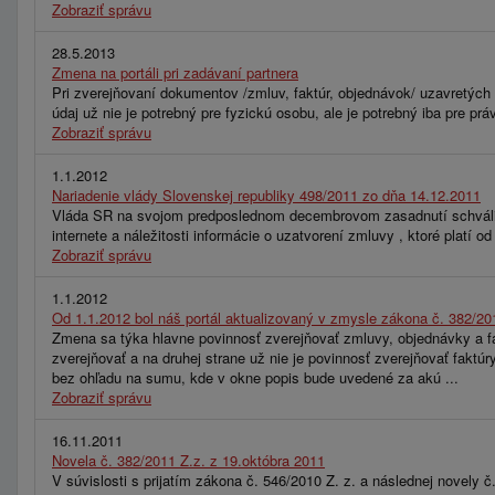
Zobraziť správu
28.5.2013
Zmena na portáli pri zadávaní partnera
Pri zverejňovaní dokumentov /zmluv, faktúr, objednávok/ uzavretých 
údaj už nie je potrebný pre fyzickú osobu, ale je potrebný iba pre p
Zobraziť správu
1.1.2012
Nariadenie vlády Slovenskej republiky 498/2011 zo dňa 14.12.2011
Vláda SR na svojom predposlednom decembrovom zasadnutí schválila
internete a náležitosti informácie o uzatvorení zmluvy , ktoré platí od 
Zobraziť správu
1.1.2012
Od 1.1.2012 bol náš portál aktualizovaný v zmysle zákona č. 382/20
Zmena sa týka hlavne povinnosť zverejňovať zmluvy, objednávky a fa
zverejňovať a na druhej strane už nie je povinnosť zverejňovať faktú
bez ohľadu na sumu, kde v okne popis bude uvedené za akú ...
Zobraziť správu
16.11.2011
Novela č. 382/2011 Z.z. z 19.októbra 2011
V súvislosti s prijatím zákona č. 546/2010 Z. z. a následnej novely 