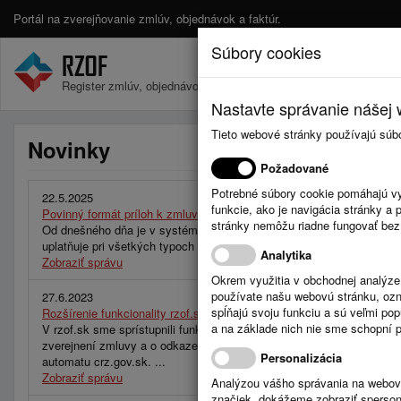
Portál na zverejňovanie zmlúv, objednávok a faktúr.
Súbory cookies
Register zmlúv, objednávok a faktúr.
Nastavte správanie nášej w
Tieto webové stránky používajú súb
Novinky
Požadované
Potrebné súbory cookie pomáhajú vy
22.5.2025
funkcie, ako je navigácia stránky 
Povinný formát príloh k zmluvám – PDF
stránky nemôžu riadne fungovať bez
Od dnešného dňa je v systéme RZOF.sk aktívna nová verzia, ktorá z
uplatňuje pri všetkých typoch vstupov – cez webové rozhranie, API a
Analytika
Zobraziť správu
Okrem využitia v obchodnej analýz
používate našu webovú stránku, označ
27.6.2023
spĺňajú svoju funkciu a sú veľmi po
Rozšírenie funkcionality rzof.sk pri používaní automatického zverejň
a na základe nich nie sme schopní po
V rzof.sk sme sprístupnili funkcionalitu, ktorá pri používaní automat
zverejnení zmluvy a o odkaze na zmluvu na crz.gov.sk. Táto inform
Personalizácia
automatu crz.gov.sk. ...
Zobraziť správu
Analýzou vášho správania na webový
značiek, dokážeme zobraziť sperson