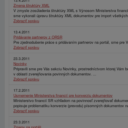
13.4.2011
Zmena štruktúry XML
V zmysle zosúladenia štruktúry XML s Výnosom Ministerstva financií
sme vykonali úpravu štruktúry XML dokumentov pre import všetkých
Zobraziť správu
13.4.2011
Pridávanie partnerov z ORSR
Pre zjednodušenie práce s pridávaním partnerov na portál, sme pre V
Zobraziť správu
23.3.2011
Novinky
Pripravili sme pre Vás sekciu Novinky, prostredníctvom ktorej Vám bu
v oblasti zverejňovania povinných dokumentov. ...
Zobraziť správu
17.2.2011
Usmernenie Ministerstva financií pre konverziu dokumentov
Ministerstvo financií SR vzhľadom na povinnosť zverejňovať dokument
popisuje problematiku konverzie (prevodu) písomných dokumentov na 
Zobraziť správu
23.3.2011
Zmeny na portáli